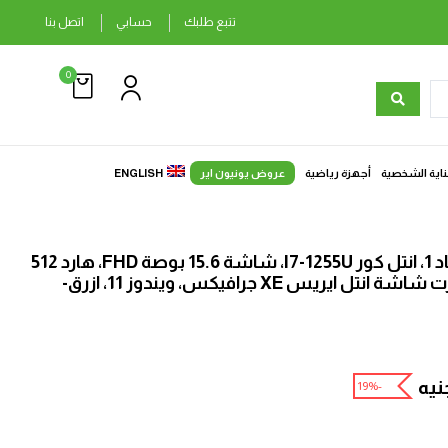
تتبع طلبك
حسابي
اتصل بنا
0
ناية الشخصية
أجهزة رياضية
عروض يونيون اير
ENGLISH
لينوفو | لاب توب، ايديا باد 1، انتل كور I7-1255U، شاشة 15.6 بوصة FHD، هارد 512
جيجا SSD، رام 8 جيجا، كارت شاشة انتل ايريس XE جرافيكس، ويندوز 11، ازرق-
نيه
-19%