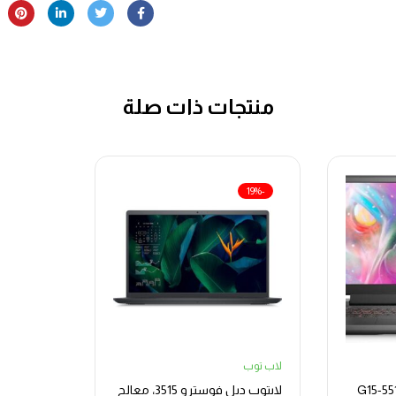
منتجات ذات صلة
-19%
لاب توب
وب ديل للالعاب G15-5511
لابتوب ديل فوسترو 3515، معالج