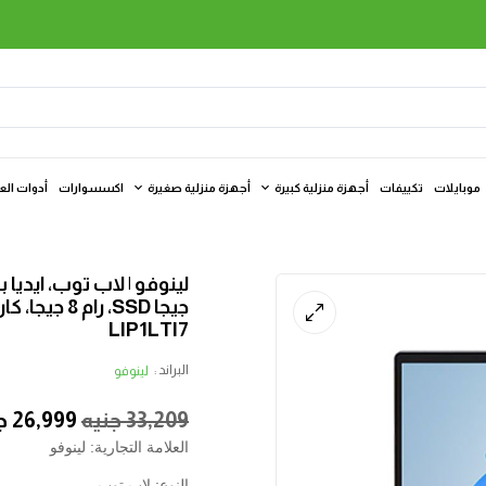
موبايلات
تكييفات
أجهزة منزلية كبيرة
أجهزة منزلية صغيرة
اكسسوارات
أدوات الع
LIP1LTI7
البراند :
لينوفو
33,209
جنيه
26,999
ج
العلامة التجارية: لينوفو
النوع: لاب توب