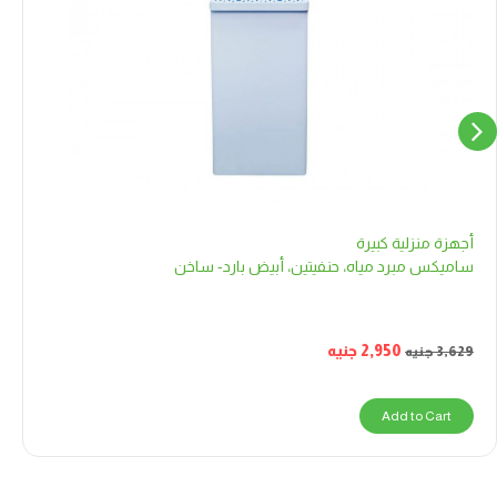
أجهزة منزلية كبيرة
ساميكس مبرد مياه، حنفيتين، أبيض بارد- ساخن
2,950
جنيه
3,629
جنيه
Add to Cart