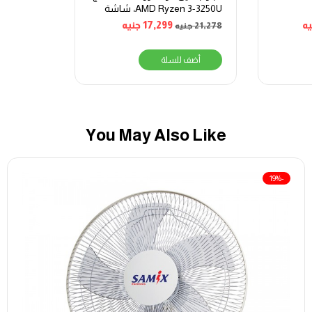
AMD Ryzen 3-3250U، شاشة
15.6 بوصة، 128 جيجا بايت SSD، 4
يه
17,299
جنيه
21,278
جنيه
جيجا بايت رام، بطاقة رسومات
AMD Radeon، أوبونتو – أسود
أضف للسلة
You May Also Like
-19%