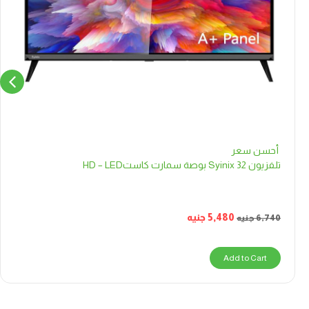
أحسن سعر
تلفزيون Syinix 32 بوصة سمارت كاستHD – LED
5,480
جنيه
6,740
جنيه
Add to Cart