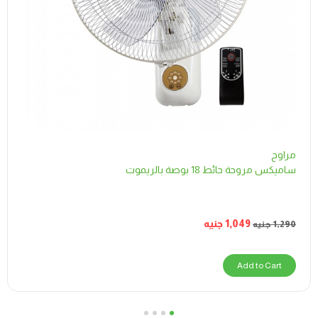
مراوح
ساميكس مروحة حائط 18 بوصة بالريموت
1,049
جنيه
1,290
جنيه
Add to Cart