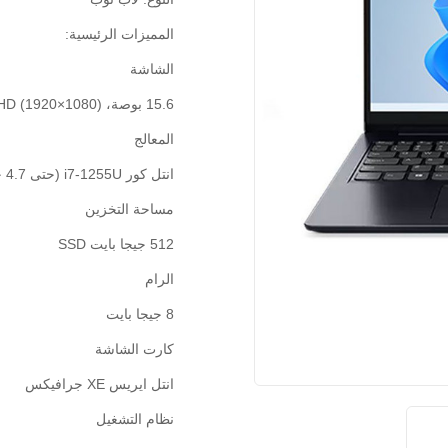
المميزات الرئيسية:
الشاشة
15.6 بوصة، FHD (1920×1080)
المعالج
انتل كور i7-1255U (حتى 4.7 جيجا هرتز)
مساحة التخزين
512 جيجا بايت SSD
الرام
8 جيجا بايت
كارت الشاشة
انتل ايريس XE جرافيكس
نظام التشغيل