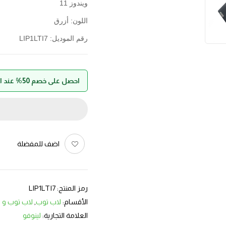
ويندوز 11
اللون: أزرق
رقم الموديل: LIP1LTI7
احصل على خصم 50% عند الدفع بواسطة حالا
اضف للمفضلة
رمز المنتج:
LIP1LTI7
الأقسام:
لاب توب
,
لاب توب و ك
العلامة التجارية:
لينوفو