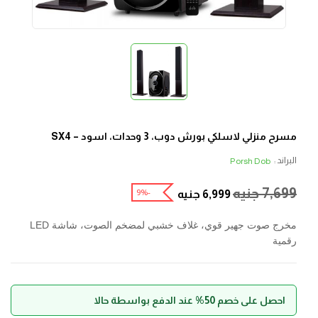
مسرح منزلي لاسلكي بورش دوب، 3 وحدات، اسود – SX4
البراند :
Porsh Dob
7,699
جنيه
-9%
6,999
جنيه
مخرج صوت جهير قوي، غلاف خشبي لمضخم الصوت، شاشة LED
رقمية
احصل على خصم 50% عند الدفع بواسطة حالا