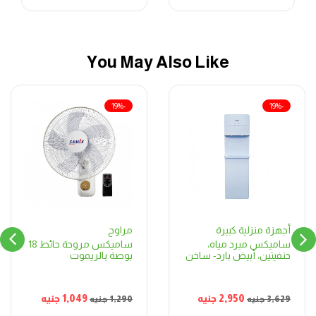
You May Also Like
-19%
-19%
مراوح
أجهزة منزلية كبيرة
ساميكس مروحة حائط 18
ساميكس مبرد مياه،
بوصة بالريموت
حنفيتين، أبيض بارد- ساخن
1,049
جنيه
2,950
جنيه
1,290
جنيه
3,629
جنيه