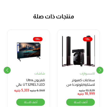
منتجات ذات صلة
-19%
-19%
اكسسوارات
شاشات
سماعات كمبيوتر
تلفزيون Ultra
لاسلكية(بلوتوث) من
UT32REL1 LED عالي
دوب SX5 – اسود
الدقة بدون إطار
5,333
جنيه
13,529
جنيه
6,560
جنيه
10,999
جنيه
مقاس 32 بوصة
أضف للسلة
أضف للسلة