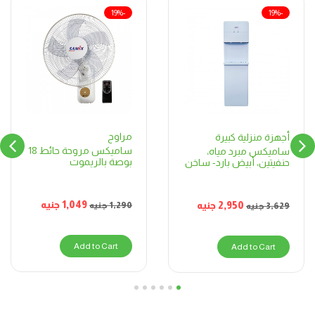
-19%
-19%
مراوح
أجهزة منزلية كبيرة
ساميكس مروحة حائط 18
ساميكس مبرد مياه،
بوصة بالريموت
حنفيتين، أبيض بارد- ساخن
1,049
جنيه
2,950
جنيه
1,290
جنيه
3,629
جنيه
Add to Cart
Add to Cart
6
5
4
3
2
1