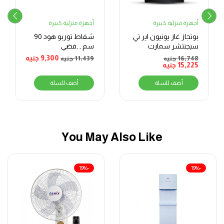
أجهزة منزلية كبيرة
أجهزة منزلية كبيرة
بوتجاز غاز يونيون اير تي
شفاط توربو هود 90
سيجنتشر سمارت
سم , ,فضي
60×90 سم 5 شعلات،
9,300
جنيه
16,748
جنيه
11,439
جنيه
أسود
15,225
جنيه
أضف للسلة
أضف للسلة
You May Also Like
-19%
-19%