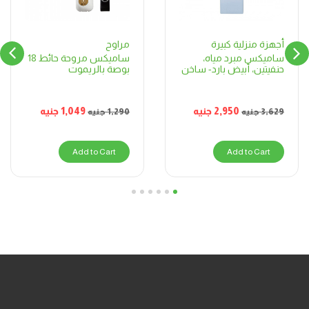
مراوح
أجهزة منزلية كبيرة
ساميكس مروحة حائط 18
ساميكس مبرد مياه،
بوصة بالريموت
حنفيتين، أبيض بارد- ساخن
1,049
جنيه
2,950
جنيه
1,290
جنيه
3,629
جنيه
Add to Cart
Add to Cart
6
5
4
3
2
1