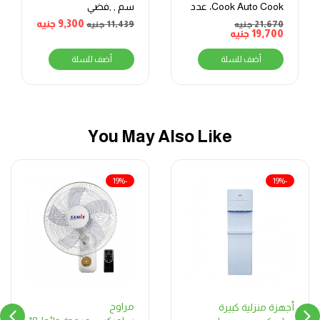
Cook Auto Cook، عدد
سم , ,فضي
5 شعلة، 90 سم،
9,300
جنيه
21,670
جنيه
11,439
جنيه
19,700
جنيه
ستانلس ستيل
أضف للسلة
أضف للسلة
You May Also Like
-19%
-19%
مراوح
أجهزة منزلية كبيرة