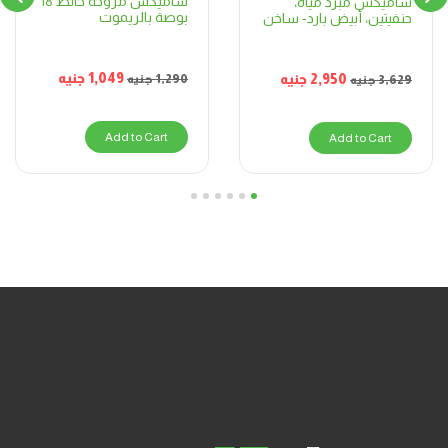
ساميكس مروحة حائط 18
ساميكس مبرد مياه،
بوصة بالريموت
حنفيتين، أبيض بارد- ساخن
1,049
جنيه
2,950
جنيه
1,290
جنيه
3,629
جنيه
Add to Cart
Add to Cart
6
5
4
3
2
1