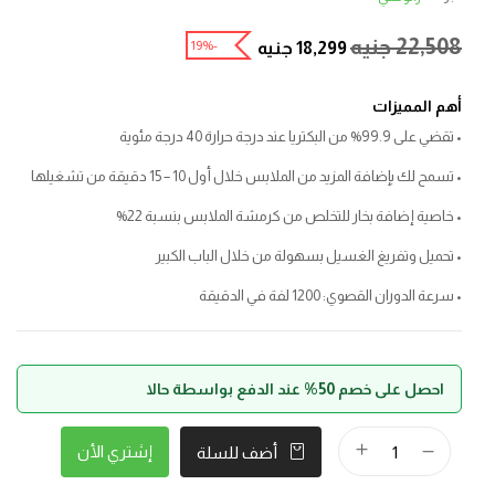
22,508
جنيه
-19%
18,299
جنيه
أهم المميزات
• تقضي على 99.9% من البكتريا عند درجة حرارة 40 درجة مئوية
• تسمح لك بإضافة المزيد من الملابس خلال أول 10 – 15 دقيقة من تشغيلها
• خاصية إضافة بخار للتخلص من كرمشة الملابس بنسبة 22%
• تحميل وتفريغ الغسيل بسهولة من خلال الباب الكبير
• سرعة الدوران القصوي: 1200 لفة في الدقيقة
احصل على خصم 50% عند الدفع بواسطة حالا
إشتري الأن
أضف للسلة