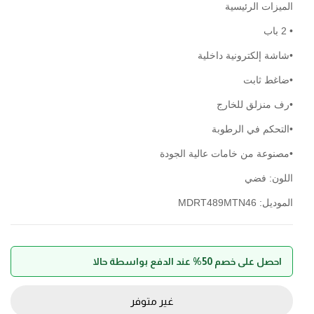
الميزات الرئيسية
• 2 باب
•شاشة إلكترونية داخلية
•ضاغط ثابت
•رف منزلق للخارج
•التحكم في الرطوبة
•مصنوعة من خامات عالية الجودة
اللون: فضي
الموديل: MDRT489MTN46
احصل على خصم 50% عند الدفع بواسطة حالا
غير متوفر