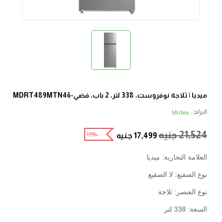
ميديا | ثلاجة نوفروست، 338 لتر، 2 باب، فضي-MDRT489MTN46
البراند :
Midea
21,524
جنيه
-19%
17,499
جنيه
العلامة التجارية: ميديا
نوع الصقيع: لا الصقيع
نوع العنصر: ثلاجة
السعة: 338 لتر