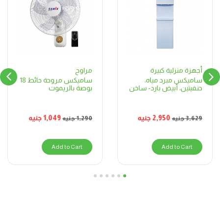
مراوح
أجهزة منزلية كبيرة
ساميكس مروحة حائط 18
ساميكس مبرد مياه،
بوصة بالريموت
حنفيتين، أبيض بارد- ساخن
1,049
جنيه
2,950
جنيه
1,290
جنيه
3,629
جنيه
Add to Cart
Add to Cart
6
5
4
3
2
1