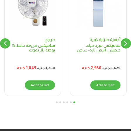
مراوح
أجهزة منزلية كبيرة
ساميكس مروحة حائط 18
ساميكس مبرد مياه،
بوصة بالريموت
حنفيتين، أبيض بارد- ساخن
1,049
جنيه
2,950
جنيه
1,290
جنيه
3,629
جنيه
Add to Cart
Add to Cart
6
5
4
3
2
1