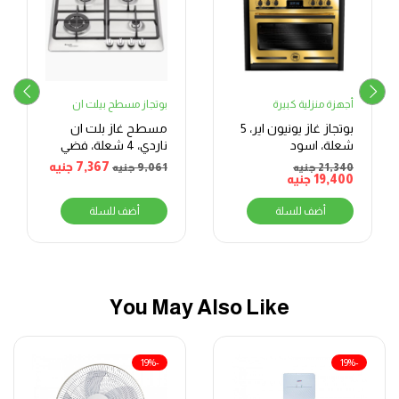
أجهزة منزلية كبيرة
بوتجاز مسطح بيلت ان
بوتجاز غاز يونيون اير، 5
مسطح غاز بلت ان
شعلة، اسود
ناردي، 4 شعلة، فضي
7,367
جنيه
21,340
جنيه
9,061
جنيه
19,400
جنيه
أضف للسلة
أضف للسلة
You May Also Like
-19%
-19%