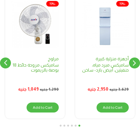
-19%
-19%
مراوح
أجهزة منزلية كبيرة
ساميكس مروحة حائط 18
ساميكس مبرد مياه،
بوصة بالريموت
حنفيتين، أبيض بارد- ساخن
1,049
جنيه
2,950
جنيه
1,290
جنيه
3,629
جنيه
Add to Cart
Add to Cart
6
5
4
3
2
1