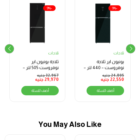
-9%
-9%
ثلاجات
ثلاجات
يونيون اير ثلاجة
ثلاجة يونيون اير
نوفروست – 440 لتر –
نوفروست 505 لتر –
ديجيتال – انفرتر – أسود
كومبي – ديجيتال –
24,805
جنيه
32,967
جنيه
URN80
22,550
جنيه
بلوتوث
29,970
جنيه
أضف للسلة
أضف للسلة
You May Also Like