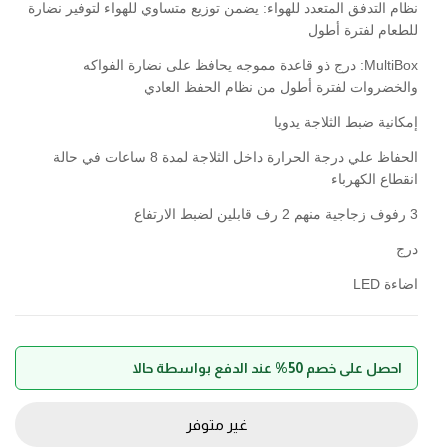
نظام التدفق المتعدد للهواء: يضمن توزيع متساوي للهواء لتوفير نضارة
للطعام لفترة أطول
MultiBox: درج ذو قاعدة مموجه يحافظ على نضارة الفواكه
والخضروات لفترة أطول من نظام الحفظ العادي
إمكانية ضبط الثلاجة يدويا
الحفاظ علي درجة الحرارة داخل الثلاجة لمدة 8 ساعات في حالة
انقطاع الكهرباء
3 رفوف زجاجية منهم 2 رف قابلين لضبط الارتفاع
درج
اضاءة LED
احصل على خصم 50% عند الدفع بواسطة حالا
غير متوفر