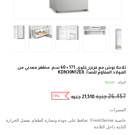
ثلاجة بوش مع فريزر علوي، 171 × 60 سم، مظهر معدني من
الفولاذ المقاوم للصدأ، KDN30N12E8
البراند :
Bosch
26,457
جنيه
-19%
21,510
جنيه
المميزات:
خاصية FreshSense: تحافظ على جودة ونضارة الطعام بفضل الحرارة
الثابتة داخل الثلاجة