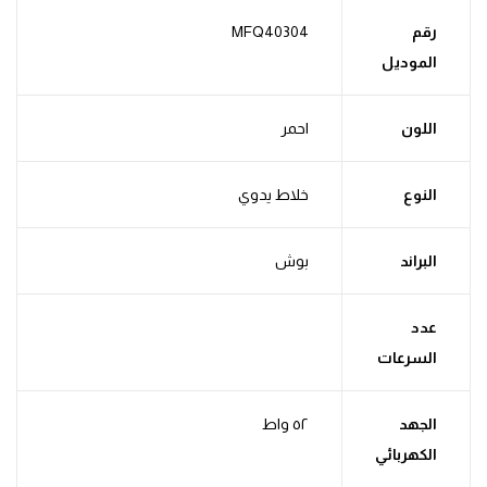
رقم
MFQ40304
الموديل
اللون
احمر
النوع
خلاط يدوي
البراند
بوش
عدد
السرعات
الجهد
٥٢ واط
الكهربائي