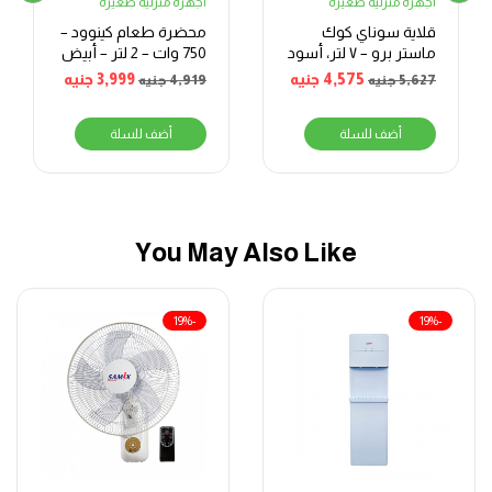
أجهزة منزلية صغيرة
أجهزة منزلية صغيرة
قلاية سوناي كوك
محضرة طعام كينوود –
ماستر برو – ٧ لتر، أسود
750 وات – 2 لتر – أبيض
4,575
جنيه
3,999
جنيه
5,627
جنيه
4,919
جنيه
أضف للسلة
أضف للسلة
You May Also Like
-19%
-19%