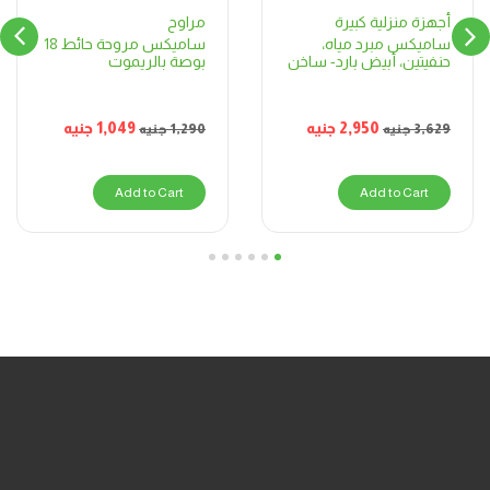
مراوح
أجهزة منزلية كبيرة
ساميكس مروحة حائط 18
ساميكس مبرد مياه،
بوصة بالريموت
حنفيتين، أبيض بارد- ساخن
1,049
جنيه
2,950
جنيه
1,290
جنيه
3,629
جنيه
Add to Cart
Add to Cart
6
5
4
3
2
1