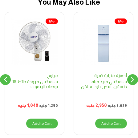
You May Also Like
-19%
-19%
مراوح
أجهزة منزلية كبيرة
ساميكس مروحة حائط 18
ساميكس مبرد مياه،
بوصة بالريموت
حنفيتين، أبيض بارد- ساخن
1,049
جنيه
2,950
جنيه
1,290
جنيه
3,629
جنيه
Add to Cart
Add to Cart