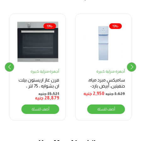
-19%
-19%
أجهزة منزلية كبيرة
أجهزة منزلية كبيرة
ساميكس مبرد مياه،
فرن غاز اريستون بيلت
حنفيتين، أبيض بارد-
ان بشوايه ، 75 لتر ،
ساخن
فضي – GA3 124 IX A1
2,950
جنيه
3,629
جنيه
35,521
جنيه
28,879
جنيه
أضف للسلة
أضف للسلة