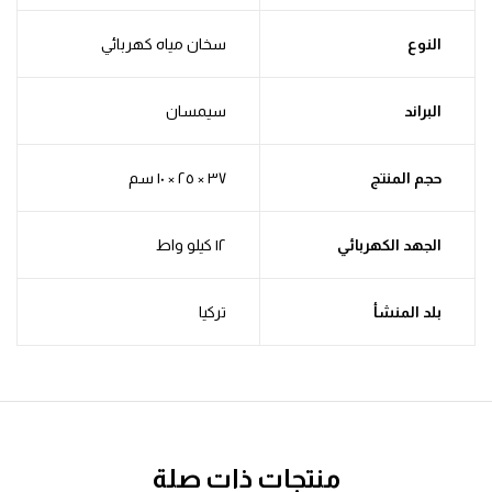
النوع
سخان مياه كهربائي
البراند
سيمسان
حجم المنتج
٣٧ × ٢٥ × ١٠ سم
الجهد الكهربائي
١٢ كيلو واط
بلد المنشأ
تركيا
منتجات ذات صلة