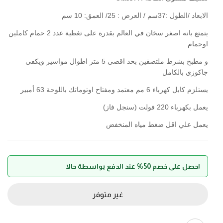
الابعاد /الطول :37سم / العرض : 25/ العمق: 10 سم
يتمتع بانه اصغر سخان في العالم بقدرة على تغطية عدد 2 حمام كاملين
اوحمام
و مطبخ بشرط ملتصقين بحد اقصي 5 متر اطوال مواسير ويكفي
جاكوزي بالكامل
يستلزم كابل كهرباء 6 مم معتمد ومفتاح اوتوماتك باللوحة 63 أمبير
يعمل بكهرباء 220 فولت (سنجل فاز)
يعمل علي اقل ضغط مياه المنخفض
احصل على خصم 50% عند الدفع بواسطة حالا
غير متوفر