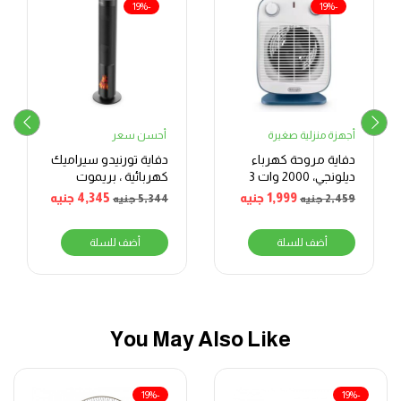
-19%
-19%
أجهزة منزلية صغيرة
أحسن سعر
دفاية مروحة كهرباء
دفاية تورنيدو سيراميك
ديلونجي، 2000 وات 3
كهربائية ، بريموت
مراحل، ازرق وابيض
كنترول، 2000 وات،
1,999
جنيه
4,345
جنيه
2,459
جنيه
5,344
جنيه
اسود- TPH-2000DF
أضف للسلة
أضف للسلة
You May Also Like
-19%
-19%