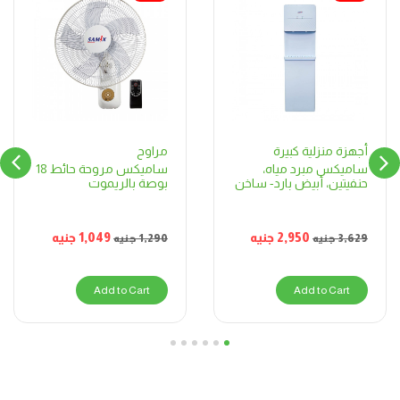
مراوح
أجهزة منزلية كبيرة
ساميكس مروحة حائط 18
ساميكس مبرد مياه،
بوصة بالريموت
حنفيتين، أبيض بارد- ساخن
1,049
جنيه
2,950
جنيه
1,290
جنيه
3,629
جنيه
Add to Cart
Add to Cart
6
5
4
3
2
1