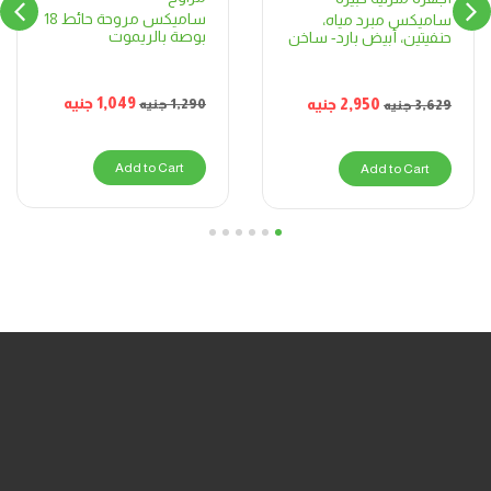
ساميكس مروحة حائط 18
ساميكس مبرد مياه،
بوصة بالريموت
حنفيتين، أبيض بارد- ساخن
1,049
جنيه
2,950
جنيه
1,290
جنيه
3,629
جنيه
Add to Cart
Add to Cart
6
5
4
3
2
1