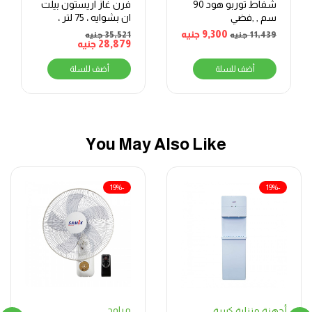
شفاط توربو هود 90
فرن غاز اريستون بيلت
سم , ,فضي
ان بشوايه ، 75 لتر ،
فضي – GA3 124 IX A1
9,300
جنيه
11,439
جنيه
35,521
جنيه
28,879
جنيه
أضف للسلة
أضف للسلة
You May Also Like
-19%
-19%
مراوح
أجهزة منزلية كبيرة