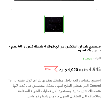
مسطح بلت ان اندكشن من اي-كوك 4 شعلة كهرباء، 60 سم –
سيراميك اسود
البراند :
i-Cook
4,945
جنيه
-19%
4,020
جنيه
استمتع بتقنيات رائعة داخل مطبخك هتقدمهالك اي كوك بتقنية Temp
Control اللي هتخلي الطبخ اسهل بشكل محصلش قبل كده. لانها
هتضمنلك نتائج مثالية ومستمرة لكل عمليات الشواء المختلفة.
وبالاضافة الي التشغيل السهل فالامان دايما رقم واحد.