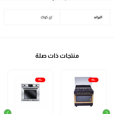
البراند
اي كوك
منتجات ذات صلة
-9%
-9%