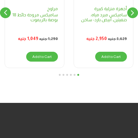
مراوح
أجهزة منزلية كبيرة
ساميكس مروحة حائط 18
ساميكس مبرد مياه،
بوصة بالريموت
حنفيتين، أبيض بارد- ساخن
1,049
جنيه
2,950
جنيه
1,290
جنيه
3,629
جنيه
Add to Cart
Add to Cart
6
5
4
3
2
1