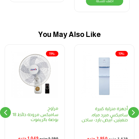
أضف للسلة
You May Also Like
-19%
-19%
مراوح
أجهزة منزلية كبيرة
ساميكس مروحة حائط 18
ساميكس مبرد مياه،
بوصة بالريموت
حنفيتين، أبيض بارد- ساخن
1,049
جنيه
2,950
جنيه
1,290
جنيه
3,629
جنيه