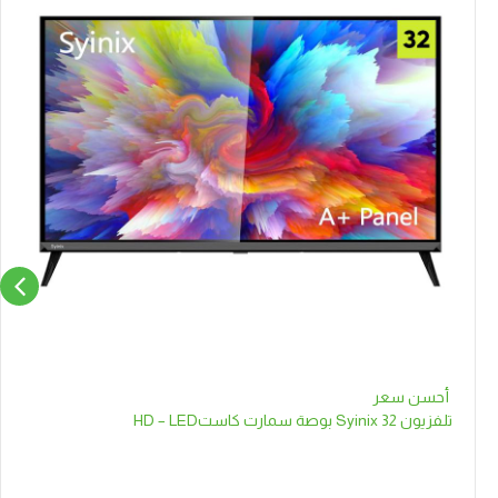
أحسن سعر
تلفزيون Syinix 32 بوصة سمارت كاستHD – LED