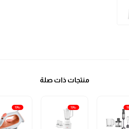
منتجات ذات صلة
-19%
-19%