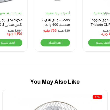
منزلية صغيرة
أجهزة منزلية صغيرة
أجهزة منزلية صغير
يدوي كينوود
خلاط سوناي بلاي، 2
مكواة بخار براون
Triblade XL 
مطحنة، 400 واط،
تكس 
أبيض – MAR-2300
مل، 1900 واط،
755
جنيه
جنيه
929
جنيه
1,661
جنيه
جنيه
1,350
جنيه
1009
أضف للسلة
أضف للسلة
أضف للسلة
You May Also Like
-19%