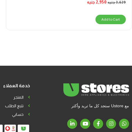
2,950
جنيه
3,629
جنيه
Add to Cart
خدمة العملاء
المتجر
مع Ustore ستجد كل ما تريد وأكثر
تتبع الطلب
حسابي