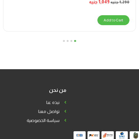
1,049
جنيه
1,290
جنيه
Add to Cart
4
3
2
1
من نحن
نبذه عنا
تواصل معنا
سياسة الخصوصية