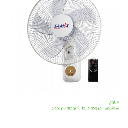
مراوح
ساميكس مروحة حائط 18 بوصة بالريموت