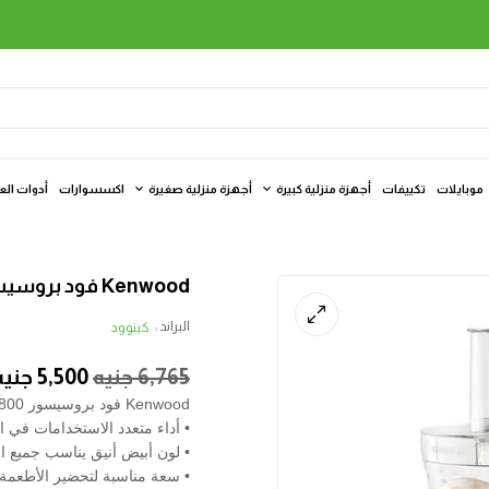
موبايلات
تكييفات
أجهزة منزلية كبيرة
أجهزة منزلية صغيرة
اكسسوارات
أدوات الع
Kenwood فود بروسيسور 800 وات، 2.1 لتر، أبيض
البراند :
كينوود
6,765
جنيه
5,500
جنيه
Kenwood فود بروسيسور 800 وات، 2.1 لتر، أبيض
• أداء متعدد الاستخدامات في ا
• لون أبيض أنيق يناسب جميع ا
• سعة مناسبة لتحضير الأطعمة 