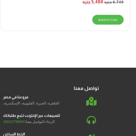
5,480
جنيه
6,740
جنيه
Add to Cart
تواصل معنا
فروعنا في مصر
القاهرة، الجيزة، القليوبية، الإسكندرية،
للمبيعات عبر الإنترنت تتبع طلباتك
الرجاء التواصل معنا
2001227395514
الخط الساخن