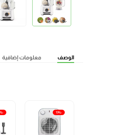
الوصف
معلومات إضافية
-19%
-19%