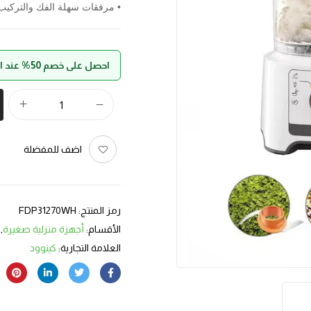
• مرفقات سهلة الفك والتركيب
احصل على خصم 50% عند الدفع بواسطة حالا
اضف للمفضلة
رمز المنتج:
FDP31270WH
الأقسام:
أجهزة منزلية صغيرة
,
العلامة التجارية:
كينوود