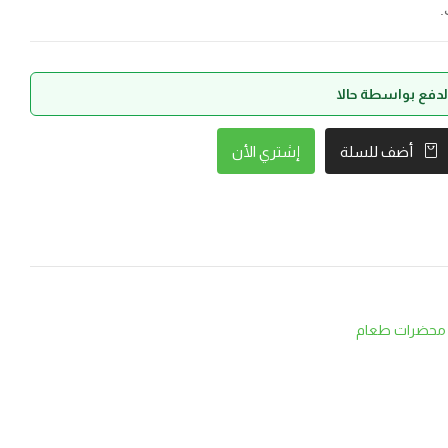
.
إشتري الأن
أضف للسلة
محضرات طعام