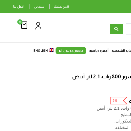
تتبع طلبك
حسابي
اتصل بنا
0
ناية الشخصية
أجهزة رياضية
عروض يونيون اير
ENGLISH
-19%
لمطبخ.
لديكورات.
المختلفة.