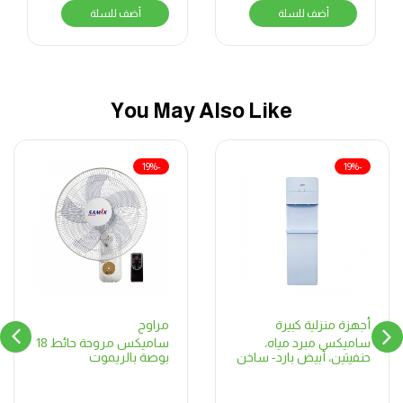
أضف للسلة
أضف للسلة
كرت الشاشة انتل UHD،
الشاشة 15.6 بوصه
اتش دي 1366X768
نظام التشغيل ويندوز 11
هوم – اسود
You May Also Like
-19%
-19%
مراوح
أجهزة منزلية كبيرة
ساميكس مروحة حائط 18
ساميكس مبرد مياه،
بوصة بالريموت
حنفيتين، أبيض بارد- ساخن