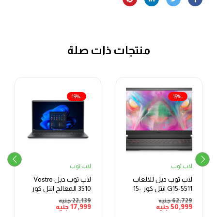
منتجات ذات صلة
-19%
-19%
لاب توب
لاب توب
لاب توب ديل للالعاب
لاب توب ديل Vostro
G15-5511 انتل كور -15
3510 المعالج انتل كور
بوصة
آي 3-1115G4، الرامات 4
62,729
جنيه
22,139
جنيه
50,999
جنيه
17,999
جنيه
جيجابايت، سعة التخزين
256 جيجا بايت SSD ،