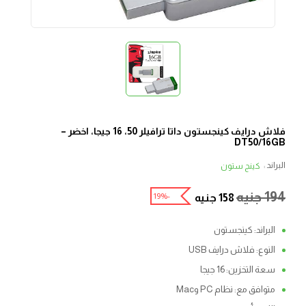
فلاش درايف كينجستون داتا ترافيلر 50، 16 جيجا، اخضر –
DT50/16GB
البراند :
كينج ستون
194
جنيه
-19%
158
جنيه
البراند: كينجستون
النوع: فلاش درايف USB
سعة التخزين: 16 جيجا
متوافق مع: نظام PC وMac