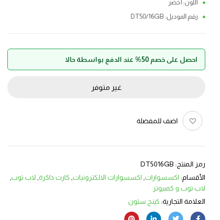
اللون: أخضر
رقم الموديل: DT50/16GB
احصل على خصم 50% عند الدفع بواسطة حالا
غير متوفر
اضف للمفضلة
رمز المنتج:
DT5016GB
الأقسام:
اكسسوارات
,
اكسسوارات الالكترونيات
,
كارت ذاكرة
,
لاب توب
,
لاب توب و كمبيوتر
العلامة التجارية:
كينج ستون