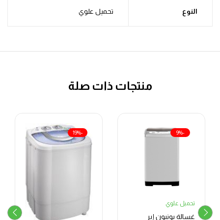
النوع
تحميل علوي
منتجات ذات صلة
-19%
-9%
تحميل علوي
غسالة يونيون إير