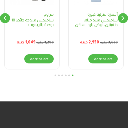
مراوح
أجهزة منزلية كبيرة
ساميكس مروحة حائط 18
ساميكس مبرد مياه،
بوصة بالريموت
حنفيتين، أبيض بارد- ساخن
1,049
جنيه
2,950
جنيه
1,290
جنيه
3,629
جنيه
Add to Cart
Add to Cart
6
5
4
3
2
1