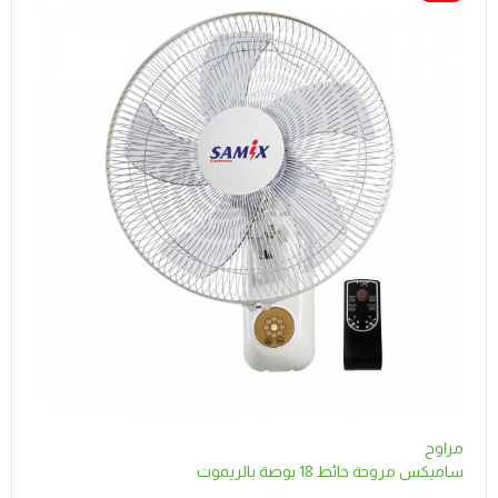
مراوح
ساميكس مروحة حائط 18 بوصة بالريموت