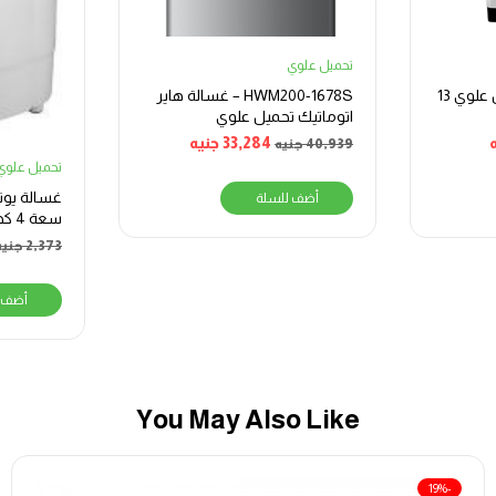
تحميل علوي
غسالة يونيون إير تحميل علوي 13
HWM200-1678S – غسالة هاير
اتوماتيك تحميل علوي
33,284
جنيه
40,939
جنيه
تحميل علوي
غسالة يون
أضف للسلة
سعة
W400TS
2,373
جنيه
أضف 
You May Also Like
-19%