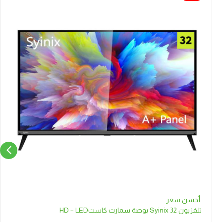
أحسن سعر
تلفزيون Syinix 32 بوصة سمارت كاستHD – LED