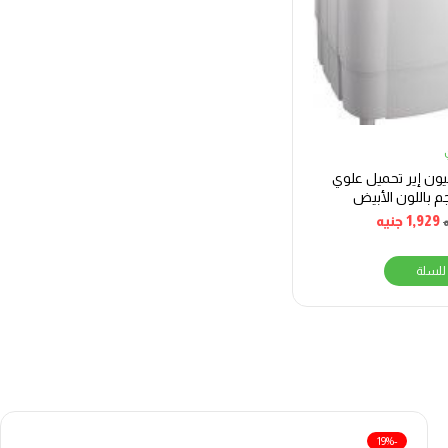
يون إير تحميل علوي
 4 كجم باللون الأبيض
U
1,929
جنيه
للسلة
-19%