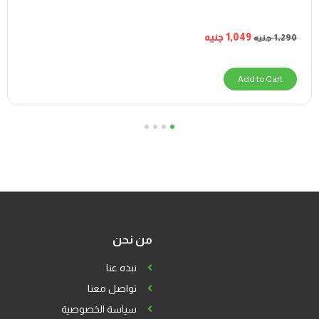
1,049
جنيه
1,290
جنيه
Add to Cart
4
3
2
1
من نحن
نبذه عنا
تواصل معنا
سياسة الخصوصية