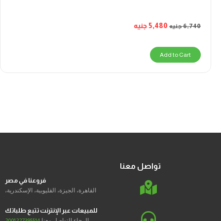
5,480
جنيه
6,740
جنيه
Add to Cart
تواصل معنا
فروعنا في مصر
القاهرة، الجيزة، القليوبية، الإسكندرية،
للمبيعات عبر الإنترنت تتبع طلباتك
الرجاء التواصل معنا
2001227395514