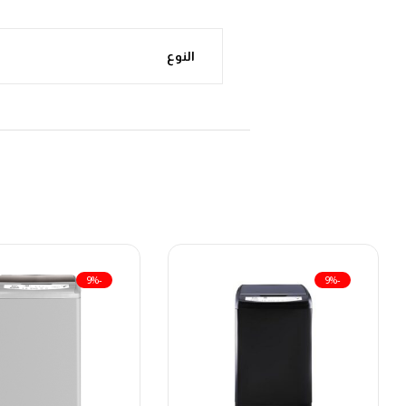
النوع
-9%
-9%