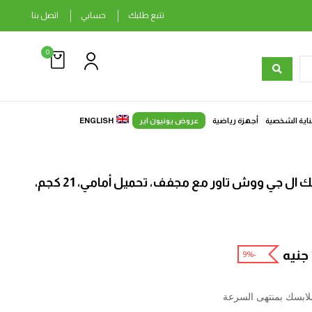
تتبع طلبك
حسابي
اتصل بنا
0
ناية الشخصية
أجهزة رياضية
عروض يونيون اير
ENGLISH
غسالة ملابس اوتوماتيك ال جي ووش تاور مع مجفف، تحميل أمامي، 21 كجم،
جنيه
-9%