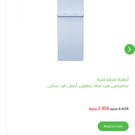
أجهزة منزلية كبيرة
ساميكس مبرد مياه، حنفيتين، أبيض بارد- ساخن
2,950
جنيه
3,629
جنيه
Add to Cart