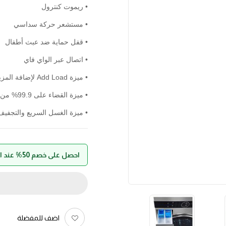
• ريموت كنترول
• مستشعر حركة سداسي
• قفل حماية ضد عبث أطفال
• اتصال عبر الواي فاي
• ميزة Add Load لإضافة المزيد من الملابس بعد تشغيل الدورة
• ميزة القضاء على 99.9% من المواد المسببة للحساسية
• ميزة الغسل السريع والتجفيف
احصل على خصم 50% عند الدفع بواسطة حالا
اضف للمفضلة