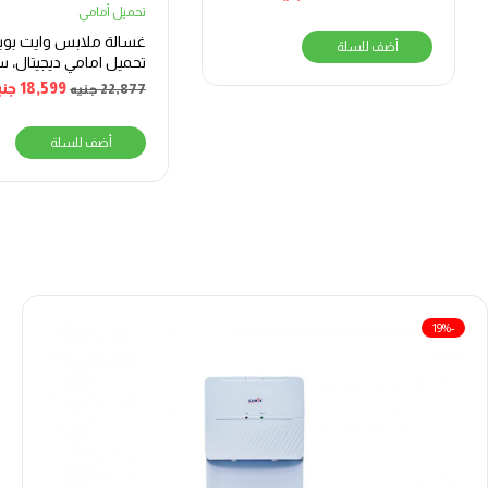
تحميل أمامي
غسالة ملابس وايت بوي
أضف للسلة
كيلو، فضي – WPW61015PDS
18,599
جني
22,877
جنيه
أضف للسلة
-19%