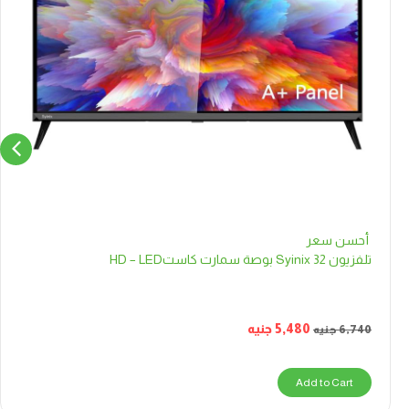
أحسن سعر
تلفزيون Syinix 32 بوصة سمارت كاستHD – LED
5,480
جنيه
6,740
جنيه
Add to Cart