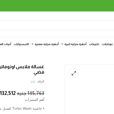
موبايلات
تكييفات
أجهزة منزلية كبيرة
أجهزة منزلية صغيرة
اكسسوارات
أدوات الع
فضي
البراند :
LG
145,763
جنيه
132,512
أهم المميزات
• خاصية Turbo Wash لغسل ملابسك بمنتهى السرعة