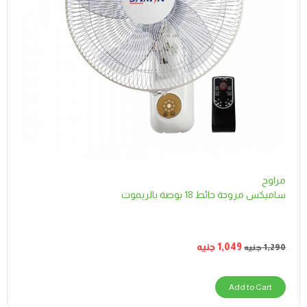
مراوح
ساميكس مروحة حائط 18 بوصة بالريموت
1,049
جنيه
1,290
جنيه
Add to Cart