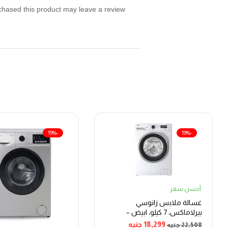
hased this product may leave a review.
-19%
-19%
أحسن سعر
غسالة ملابس زانوسي
بيرلاماكس، 7 كيلو، ابيض –
ZWF7240WS5
18,299
جنيه
22,508
جنيه