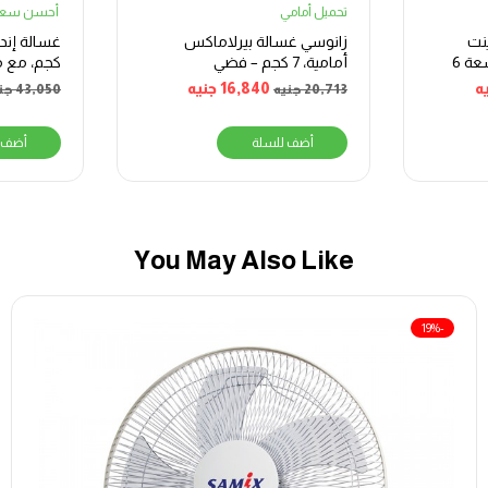
تحميل أمامي
أحسن سعر
نت
زانوسي غسالة بيرلاماكس
تحميل امامي ديجيتال، سعة 6
أمامية، 7 كجم – فضي
الدقيقة، 
ه
16,840
جنيه
20,713
جنيه
43,050
جن
أضف للسلة
أضف 
You May Also Like
-19%