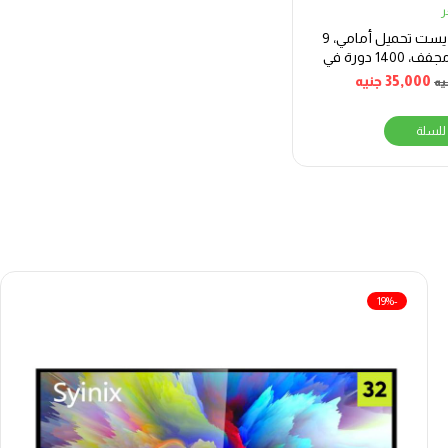
غسالة إنديست تحميل أمامي، 9
كجم، مع مجفف، 1400 دورة في
فضي
35,000
جنيه
يه
للسلة
-19%