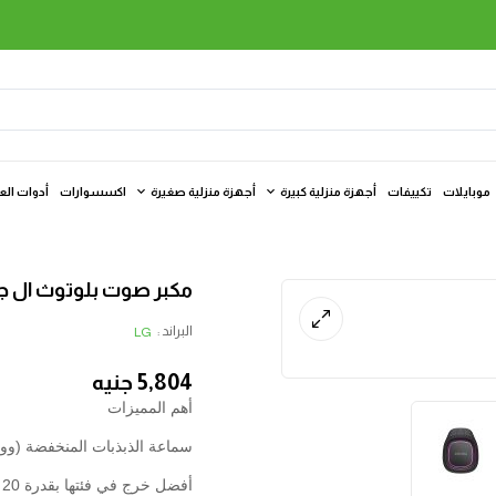
موبايلات
تكييفات
أجهزة منزلية كبيرة
أجهزة منزلية صغيرة
اكسسوارات
أدوات الع
مكبر صوت بلوتوث ال جي اكس بو
البراند :
LG
5,804
جنيه
أهم المميزات
سماعة الذبذبات المنخفضة (و
أفضل خرج في فئتها بقدرة 20 وات