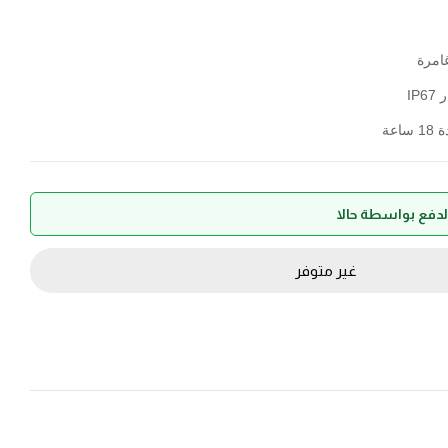
امرة
IP
عة
غير متوفر