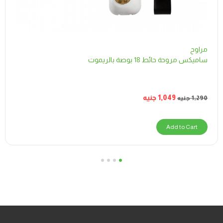
مراوح
ساميكس مروحة حائط 18 بوصة بالريموت
1,049
جنيه
1,290
جنيه
Add to Cart
4
3
2
1