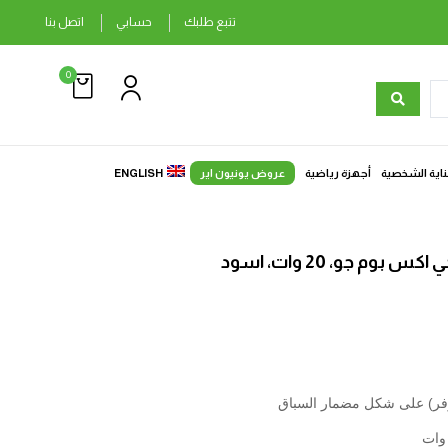
تتبع طلبك
حسابي
اتصل بنا
0
ناية الشخصية
أجهزة رياضية
عروض يونيون اير
ENGLISH
م جو، 20 وات، اسود
وفر) على شكل مضمار السباق