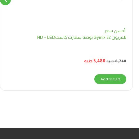
أحسن سعر
تلفزيون Syinix 32 بوصة سمارت كاستHD – LED
5,480
جنيه
6,740
جنيه
Add to Cart