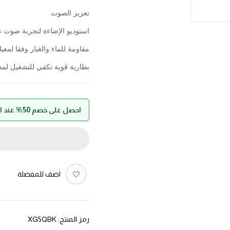
تعزيز الصوت
استوديو الإضاءة لتجربة صوت غ
مقاومة للماء والغبار وفقا لمعيار 67
بطارية قوية تكفي للتشغيل لمدة 18 سا
احصل على خصم 50% عند الدفع بواسطة حالا
اضف للمفضلة
رمز المنتج:
XG5QBK