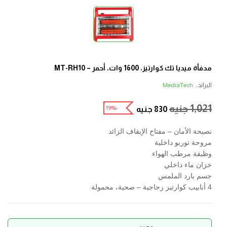
مدفأة ميديا تك كوارتيز، 1600 وات، أحمر – MT-RH10
البراند :
MediaTech
1,021
جنيه
-19%
830
جنيه
نصيحة الأمان – مفتاح الإيقاف الزائد
مروحة توربو داخلية
وظيفة مرطب الهواء
خزان ماء داخلي
جسم بارد الملمس
4 أنابيب كوارتيز زجاجية – صحية، محمولة