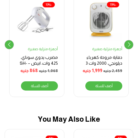
-19%
-19%
أجهزة منزلية صغيرة
أجهزة منزلية صغيرة
دفاية مروحة كهرباء
مضرب يدوي سوناي،
ديلونجي، 2000 وات 3
425 وات، ابيض – SH-
مراحل، أصفر
720
1,999
جنيه
868
جنيه
2,459
جنيه
1,068
جنيه
أضف للسلة
أضف للسلة
You May Also Like