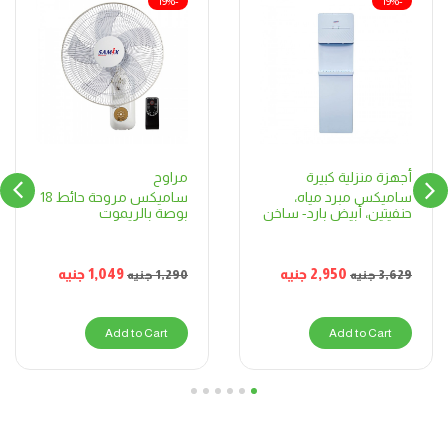
-19%
-19%
مراوح
أجهزة منزلية كبيرة
ساميكس مروحة حائط 18
ساميكس مبرد مياه،
بوصة بالريموت
حنفيتين، أبيض بارد- ساخن
1,049
جنيه
2,950
جنيه
1,290
جنيه
3,629
جنيه
Add to Cart
Add to Cart
6
5
4
3
2
1