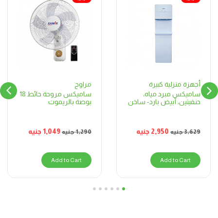
مراوح
أجهزة منزلية كبيرة
ساميكس مروحة حائط 18
ساميكس مبرد مياه،
بوصة بالريموت
حنفيتين، أبيض بارد- ساخن
1,049
جنيه
2,950
جنيه
1,290
جنيه
3,629
جنيه
Add to Cart
Add to Cart
6
5
4
3
2
1