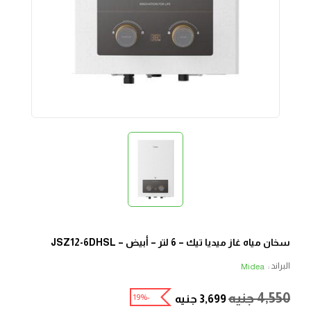
سخان مياه غاز ميديا ​​تيك – 6 لتر – أبيض – JSZ12-6DHSL
البراند :
Midea
4,550
جنيه
-19%
3,699
جنيه