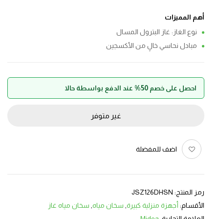
أهم المميزات
نوع الغاز: غاز البترول المسال
مبادل نحاسي خالٍ من الأكسجين
احصل على خصم 50% عند الدفع بواسطة حالا
غير متوفر
اضف للمفضلة
رمز المنتج:
JSZ126DHSN
الأقسام:
أجهزة منزلية كبيرة
,
سخان مياه
,
سخان مياه غاز
العلامة التجارية:
Midea