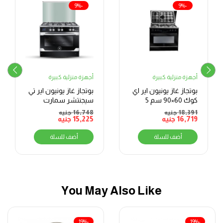
-9%
-9%
أجهزة منزلية كبيرة
أجهزة منزلية كبيرة
بوتجاز غاز يونيون اير اي
بوتجاز غاز يونيون اير تي
كوك 60×90 سم 5
سيجنتشر سمارت
الشعلات
60×90 سم 5 شعلات،
18,391
جنيه
16,748
جنيه
16,719
جنيه
أسود
15,225
جنيه
أضف للسلة
أضف للسلة
You May Also Like
-19%
-19%