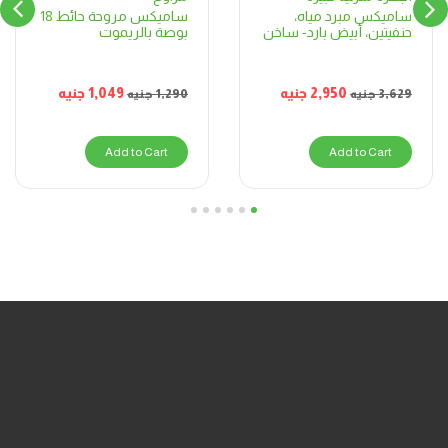
ساميكس مروحة حائط 18
ساميكس مبرد مياه،
بوصة بالريموت
حنفيتين، أبيض بارد- ساخن
1,049
جنيه
2,950
جنيه
1,290
جنيه
3,629
جنيه
Add to Cart
Add to Cart
6
5
4
3
2
1