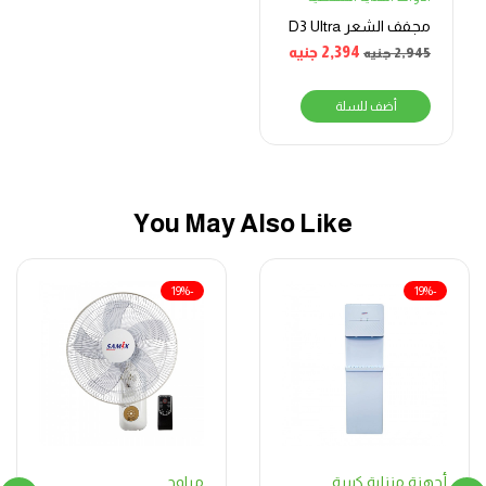
مجفف الشعر D3 Ultra
2,394
جنيه
2,945
جنيه
أضف للسلة
You May Also Like
-19%
-19%
مراوح
أجهزة منزلية كبيرة