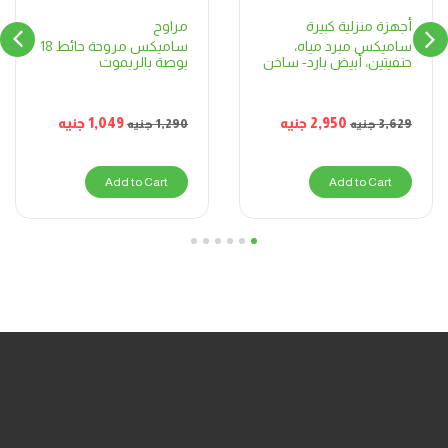
مراوح
أجهزة منزلية كبيرة
ساميكس مروحة حائط 18
ساميكس مبرد مياه،
بوصة بالريموت
حنفيتين، أبيض بارد- ساخن
1,049
جنيه
2,950
جنيه
1,290
جنيه
3,629
جنيه
Add to Cart
Add to Cart
6
5
4
3
2
1