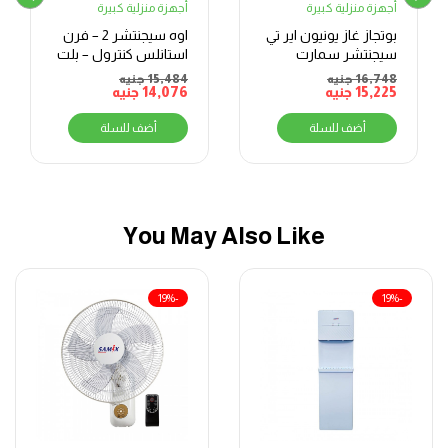
أجهزة منزلية كبيرة
أجهزة منزلية كبيرة
بوتجاز غاز يونيون اير تي
اوه سيجنتشر 2 – فرن
سيجنتشر سمارت
استانلس كنترول – بلت
60×90 سم 5 شعلات،
ان – فرن بشواية – غاز
16,748
جنيه
15,484
جنيه
أسود
15,225
جنيه
14,076
– 70 لتر –
جنيه
BO66G119CSFOSAL
أضف للسلة
أضف للسلة
You May Also Like
-19%
-19%