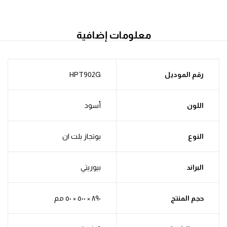
معلومات إضافية
رقم الموديل
HPT902G
اللون
أسود
النوع
بوتجاز بلت ان
البراند
بيوريتي
حجم المنتج
٨٩٠ × ٥٠٠ × ٥٠ مم