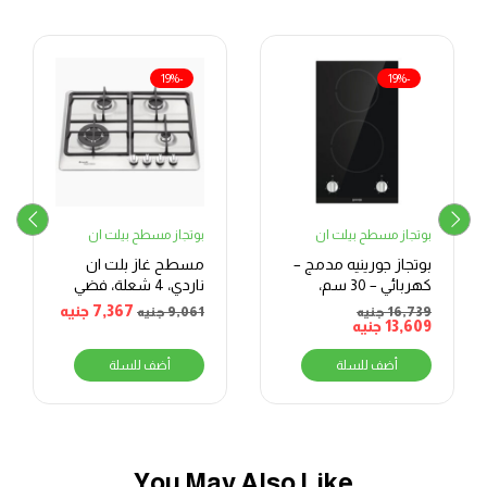
-19%
-19%
بوتجاز مسطح بيلت ان
بوتجاز مسطح بيلت ان
بوتجاز جورينيه مدمج –
مسطح غاز بلت ان
كهربائي – 30 سم،
ناردي، 4 شعلة، فضي
أسود
7,367
جنيه
16,739
جنيه
9,061
جنيه
13,609
جنيه
أضف للسلة
أضف للسلة
You May Also Like