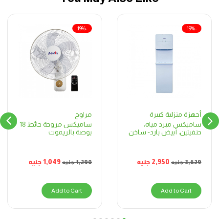
-19%
-19%
مراوح
أجهزة منزلية كبيرة
ساميكس مروحة حائط 18
ساميكس مبرد مياه،
بوصة بالريموت
حنفيتين، أبيض بارد- ساخن
1,049
جنيه
2,950
جنيه
1,290
جنيه
3,629
جنيه
Add to Cart
Add to Cart