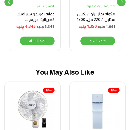
أجهزة منزلية صغيرة
أحسن سعر
مكواة بخار براون تكس
دفاية تورنيدو سيراميك
ستايل 1، 220 مل، 1900
كهربائية ، بريموت
واط، برتقالي وأبيض –
كنترول، 2000 وات،
1,350
جنيه
4,345
جنيه
1,661
جنيه
5,344
جنيه
SI 1009
اسود- TPH-2000DF
أضف للسلة
أضف للسلة
You May Also Like
-19%
-19%