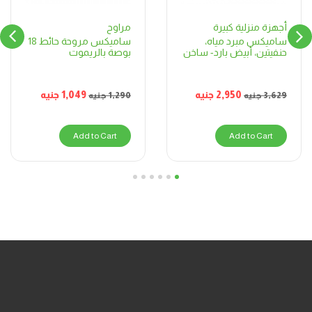
مراوح
أجهزة منزلية كبيرة
ساميكس مروحة حائط 18
ساميكس مبرد مياه،
بوصة بالريموت
حنفيتين، أبيض بارد- ساخن
1,049
جنيه
2,950
جنيه
1,290
جنيه
3,629
جنيه
Add to Cart
Add to Cart
6
5
4
3
2
1