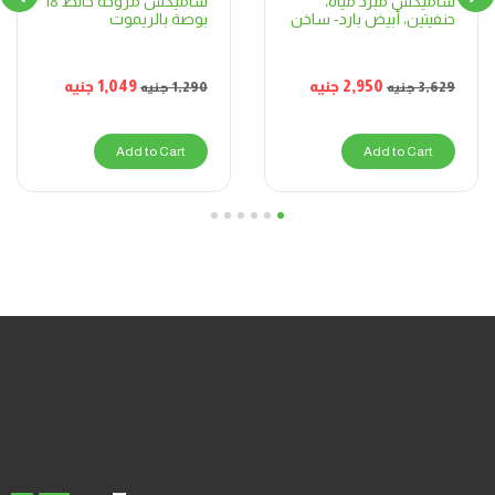
ساميكس مروحة حائط 18
ساميكس مبرد مياه،
بوصة بالريموت
حنفيتين، أبيض بارد- ساخن
1,049
جنيه
2,950
جنيه
1,290
جنيه
3,629
جنيه
Add to Cart
Add to Cart
6
5
4
3
2
1