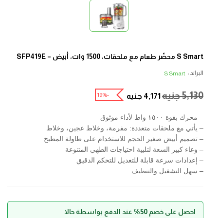
S Smart محضّر طعام مع ملحقات، 1500 وات، أبيض – SFP419E
البراند :
S Smart
5,130
جنيه
-19%
4,171
جنيه
– محرك بقوة ١٥٠٠ واط لأداء موثوق
– يأتي مع ملحقات متعددة: مفرمة، وخلاط عجين، وخلاط
– تصميم أبيض صغير الحجم للاستخدام على طاولة المطبخ
– وعاء كبير السعة لتلبية احتياجات الطهي المتنوعة
– إعدادات سرعة قابلة للتعديل للتحكم الدقيق
– سهل التشغيل والتنظيف
احصل على خصم 50% عند الدفع بواسطة حالا