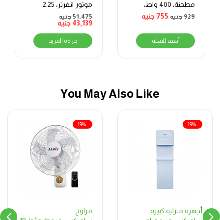
مطحنة، 400 واط،
موتور انفرتر، 2.25
أبيض – MAR-2300
حصان، بارد وساخن،
755
جنيه
929
جنيه
51,475
جنيه
ابيض-BIHT1841
43,139
جنيه
أضف للسلة
قراءة المزيد
You May Also Like
-19%
-19%
مراوح
أجهزة منزلية كبيرة