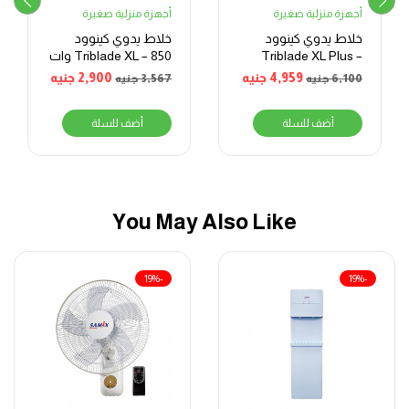
أجهزة منزلية صغيرة
أجهزة منزلية صغيرة
خلاط يدوي كينوود
خلاط يدوي كينوود
Triblade XL Plus –
Triblade XL – 850 وات
1000 وات – أسود
– أبيض
4,959
جنيه
2,900
جنيه
6,100
جنيه
3,567
جنيه
أضف للسلة
أضف للسلة
You May Also Like
-19%
-19%