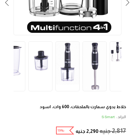
خلاط يدوي سمارت بالملحقات، 600 وات، اسود
البراند :
S Smart
2,817
جنيه
-19%
2,290
جنيه