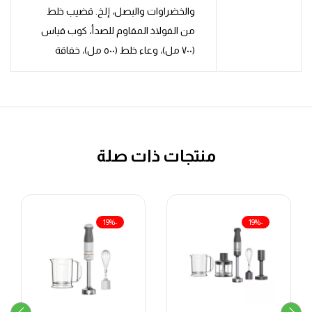
والخضراوات والبصل، إلخ. قضيب خلط
من الفولاذ المقاوم للصدأ، كوب قياس
(٧٠٠ مل)، وعاء خلط (٥٠٠ مل)، خفاقة
منتجات ذات صلة
-19%
-19%