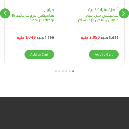
مراوح
أجهزة منزلية كبيرة
ساميكس مروحة حائط 18
ساميكس مبرد مياه،
بوصة بالريموت
حنفيتين، أبيض بارد- ساخن
1,049
جنيه
2,950
جنيه
1,290
جنيه
3,629
جنيه
Add to Cart
Add to Cart
6
5
4
3
2
1