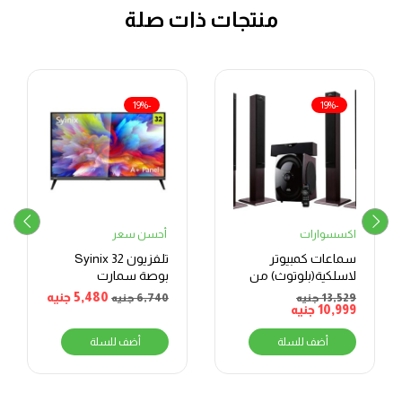
منتجات ذات صلة
-19%
-19%
اكسسوارات
أحسن سعر
سماعات كمبيوتر
تلفزيون Syinix 32
لاسلكية(بلوتوث) من
بوصة سمارت
دوب SX5 – اسود
كاستHD – LED
5,480
جنيه
13,529
جنيه
6,740
جنيه
10,999
جنيه
أضف للسلة
أضف للسلة