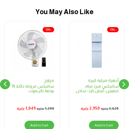
You May Also Like
-19%
-19%
مراوح
أجهزة منزلية كبيرة
ساميكس مروحة حائط 18
ساميكس مبرد مياه،
بوصة بالريموت
حنفيتين، أبيض بارد- ساخن
1,049
جنيه
2,950
جنيه
1,290
جنيه
3,629
جنيه
Add to Cart
Add to Cart