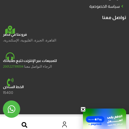
سياسة الخصوصية
تواصل معنا
فروعنا في مصر
القاهرة، الجيزة، القليوبية، الإسكندرية،
للمبيعات عبر الإنترنت تتبع طلباتك
الرجاء التواصل معنا
2001227395514
الخط الساخن
15400
2023 © Ustores جميع الحقوق محفوظة