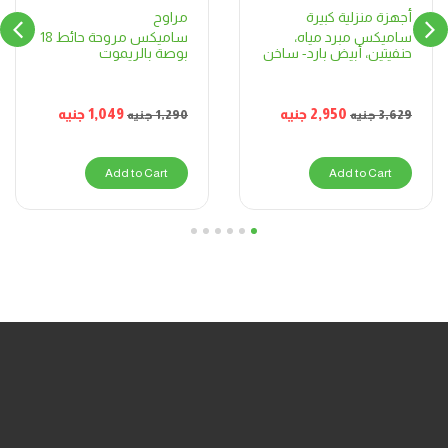
مراوح
أجهزة منزلية كبيرة
ساميكس مروحة حائط 18
ساميكس مبرد مياه،
بوصة بالريموت
حنفيتين، أبيض بارد- ساخن
1,049
جنيه
2,950
جنيه
1,290
جنيه
3,629
جنيه
Add to Cart
Add to Cart
6
5
4
3
2
1