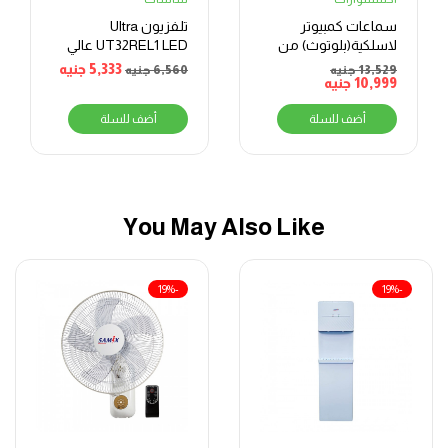
سماعات كمبيوتر
تلفزيون Ultra
لاسلكية(بلوتوث) من
UT32REL1 LED عالي
دوب SX5 – اسود
الدقة بدون إطار
5,333
جنيه
13,529
جنيه
6,560
جنيه
10,999
جنيه
مقاس 32 بوصة
أضف للسلة
أضف للسلة
You May Also Like
-19%
-19%