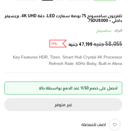
تلفزيون سامسونج 75 بوصة سمارت LED، دقة 4K UHD، بريسيفر
داخلي – 75DU8000
البراند :
سامسونج
58,055
جنيه
-19%
47,199
جنيه
Key Features HDR, Tizen, Smart Hub Crystal 4K Processor
Refresh Rate: 60Hz Bixby, Built-in Alexa
احصل على خصم 50% عند الدفع بواسطة حالا
غير متوفر
اضف للمفضلة