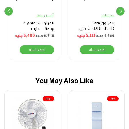
شاشات
أحسن سعر
تلفزيون Ultra
تلفزيون Syinix 32
UT32REL1 LED عالي
بوصة سمارت
الدقة بدون إطار
كاستHD – LED
5,333
جنيه
5,480
جنيه
6,560
جنيه
6,740
جنيه
مقاس 32 بوصة
أضف للسلة
أضف للسلة
You May Also Like
-19%
-19%