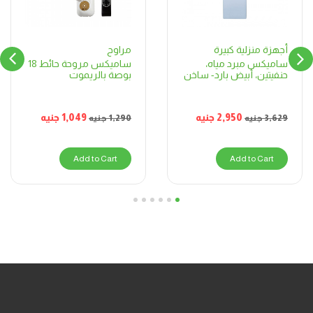
مراوح
أجهزة منزلية كبيرة
ساميكس مروحة حائط 18
ساميكس مبرد مياه،
بوصة بالريموت
حنفيتين، أبيض بارد- ساخن
1,049
جنيه
2,950
جنيه
1,290
جنيه
3,629
جنيه
Add to Cart
Add to Cart
6
5
4
3
2
1