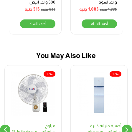
وات، اسود
500 وات، أبيض
1,085
جنيه
515
جنيه
1,335
جنيه
633
جنيه
أضف للسلة
أضف للسلة
You May Also Like
-19%
-19%
مراوح
أجهزة منزلية كبيرة
ساميكس مروحة حائط 18
ساميكس مبرد مياه،