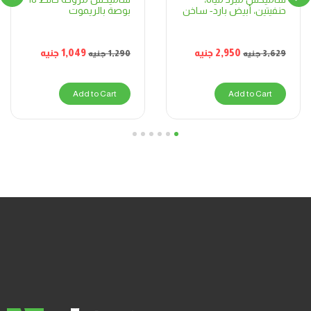
بوصة بالريموت
حنفيتين، أبيض بارد- ساخن
1,049
جنيه
2,950
جنيه
1,290
جنيه
3,629
جنيه
Add to Cart
Add to Cart
6
5
4
3
2
1