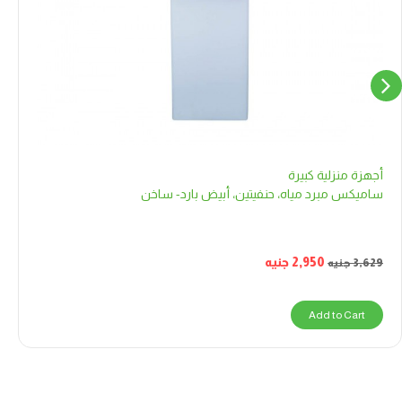
أجهزة منزلية كبيرة
ساميكس مبرد مياه، حنفيتين، أبيض بارد- ساخن
2,950
جنيه
3,629
جنيه
Add to Cart