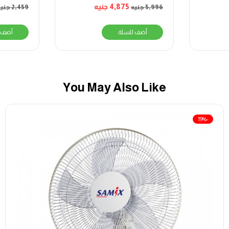
واط-SE-8042
4,875
جنيه
5,996
جنيه
2,459
جنيه
أضف للسلة
أضف 
You May Also Like
-19%