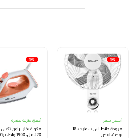
-19%
-19%
أحسن سعر
أجهزة منزلية صغيرة
مروحة حائط اس سمارت، 18
بوصة، ابيض
220 مل، 1900 واط، 