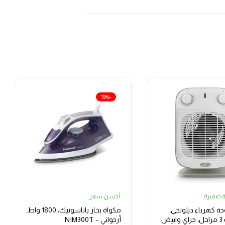
-19%
ة صغيرة
أحسن سعر
ة كهرباء ديلونجي،
مكواة بخار باناسونيك، 1800 واط،
أرجواني – NIM300T