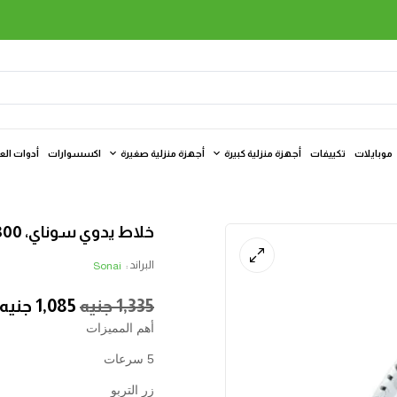
موبايلات
تكييفات
أجهزة منزلية كبيرة
أجهزة منزلية صغيرة
اكسسوارات
أدوات الع
خلاط يدوي سوناي، 300 وات، اسود
البراند :
Sonai
1,335
جنيه
1,085
جنيه
أهم المميزات
5 سرعات
زر التربو