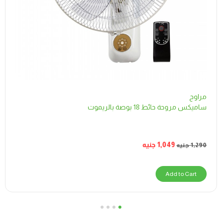
مراوح
ساميكس مروحة حائط 18 بوصة بالريموت
1,049
جنيه
1,290
جنيه
Add to Cart
4
3
2
1