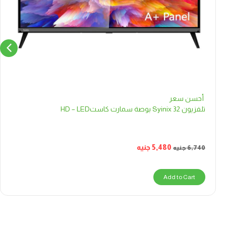
أحسن سعر
تلفزيون Syinix 32 بوصة سمارت كاستHD – LED
5,480
جنيه
6,740
جنيه
Add to Cart