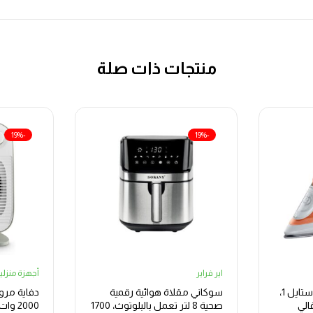
منتجات ذات صلة
-19%
-19%
اير فراير
أجهزة منزلي
مكواة بخار براون تكس ستايل 1،
سوكاني مقلاة هوائية رقمية
دفاية مروح
برتقالي
صحية 8 لتر تعمل بالبلوتوث، 1700
2000 وات 3 مراحل، جراي وابيض