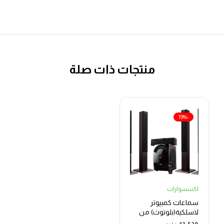
منتجات ذات صلة
-19%
اكسسوارات
سماعات كمبيوتر
لاسلكية(بلوتوث) من
دوب SX5 – اسود