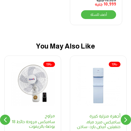
13,529
جنيه
10,999
جنيه
أضف للسلة
You May Also Like
-19%
-19%
مراوح
أجهزة منزلية كبيرة
ساميكس مروحة حائط 18
ساميكس مبرد مياه،
بوصة بالريموت
حنفيتين، أبيض بارد- ساخن