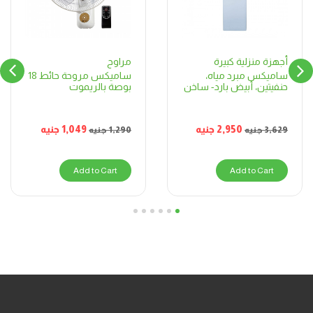
مراوح
أجهزة منزلية كبيرة
ساميكس مروحة حائط 18
ساميكس مبرد مياه،
بوصة بالريموت
حنفيتين، أبيض بارد- ساخن
1,049
جنيه
2,950
جنيه
1,290
جنيه
3,629
جنيه
Add to Cart
Add to Cart
6
5
4
3
2
1