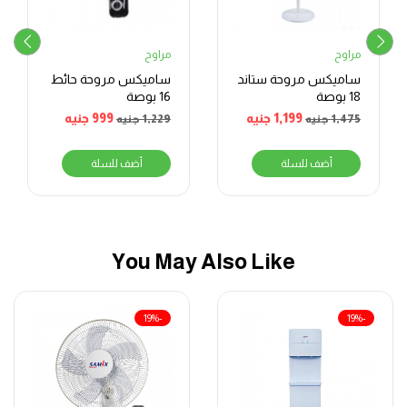
مراوح
مراوح
ساميكس مروحة ستاند
ساميكس مروحة حائط
18 بوصة
16 بوصة
1,199
جنيه
999
جنيه
1,475
جنيه
1,229
جنيه
أضف للسلة
أضف للسلة
You May Also Like
-19%
-19%