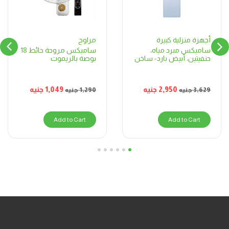
مراوح
أجهزة منزلية كبيرة
ساميكس مروحة حائط 18
ساميكس مبرد مياه،
بوصة بالريموت
حنفيتين، أبيض بارد- ساخن
1,049
جنيه
2,950
جنيه
1,290
جنيه
3,629
جنيه
Add to Cart
Add to Cart
6
5
4
3
2
1