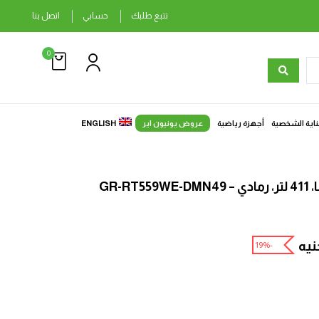
تتبع طلبك
حسابي
اتصل بنا
0
ناية الشخصية
أجهزة رياضية
عروض يونيون اير
ENGLISH
GR-R
نيه
-19%