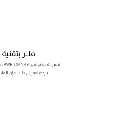
فلتر بتقنية PureBio للحفاظ على الطعام طازجًا لأطول فترة ممكنة
تتميز ثلاجة توشيبا GR-RT559WE-DMN49
بالإضافة إلى ذلك، فإن الفلتر يت