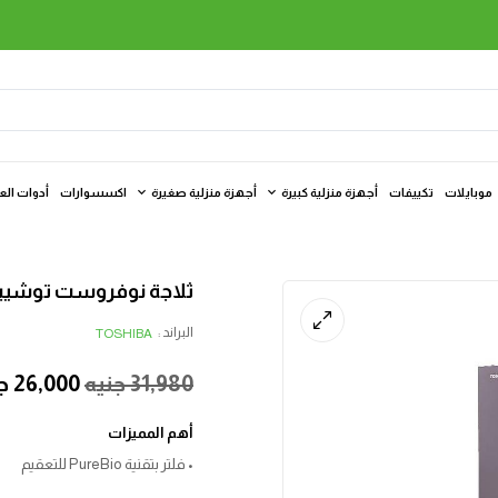
موبايلات
تكييفات
أجهزة منزلية كبيرة
أجهزة منزلية صغيرة
اكسسوارات
أدوات الع
ثلاجة نوفروست توشيبا، 411 لتر، رمادي – T559WE-DMN49
البراند :
TOSHIBA
31,980
جنيه
26,000
ج
أهم المميزات
• فلتر بتقنية PureBio للتعقيم