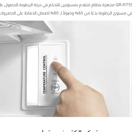
لضمان الحفاظ على الخضروات والفواكه طازجة لأقصى درجة ممكنة.