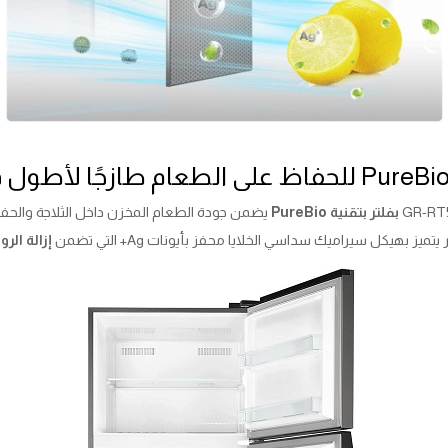
بفلتر بتقنية PureBio
يضمن جودة الطعام المخزن داخل الثلاجة والحفا
ميز بهيكل سيراميك سداسي الخلايا محفز بأيونات Ag+ التي تضمن
إزالة الروا