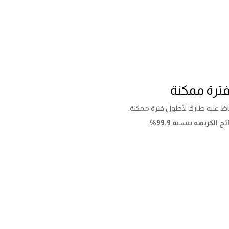
ظ عليه طازجًا لأطول فترة ممكنة.
ئح الكريهة بنسبة 99.9%
.