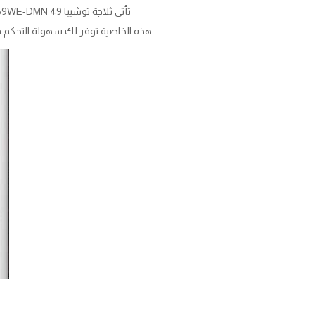
تأتي ثلاجة توشيبا GR-RT559WE-DMN 49 مجهزة بنظام متقدم بمستويين للتحكم في درجة الرطوبة للحصول على أفضل مستوى لحفظ الطعام.
هذه الخاصية توفر لك سهولة التحكم في مستوى الرطوبة بدءًا من 60% وصولًا لـ 80% 