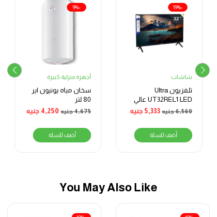
-9%
-19%
شاشات
أجهزة منزلية كبيرة
تلفزيون Ultra
سخان مياه يونيون اير
UT32REL1 LED عالي
80 لتر
الدقة بدون إطار
5,333
جنيه
4,250
جنيه
6,560
جنيه
4,675
جنيه
مقاس 32 بوصة
أضف للسلة
أضف للسلة
You May Also Like