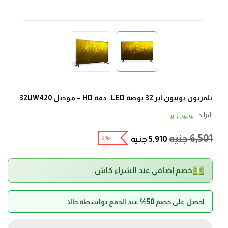
تلفزيون يونيون اير 32 بوصة LED، دقة HD – موديل 32UW420
البراند :
يونيون اير
6,501
جنيه
-9%
5,910
جنيه
خصم إضافي عند الشراء كاش
احصل على خصم 50% عند الدفع بواسطة حالا