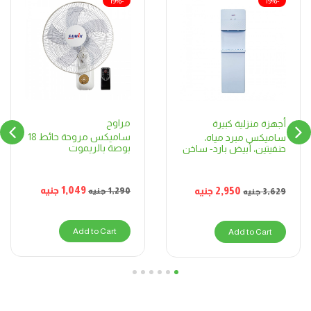
-19%
-19%
مراوح
أجهزة منزلية كبيرة
ساميكس مروحة حائط 18
ساميكس مبرد مياه،
بوصة بالريموت
حنفيتين، أبيض بارد- ساخن
1,049
جنيه
2,950
جنيه
1,290
جنيه
3,629
جنيه
Add to Cart
Add to Cart
6
5
4
3
2
1