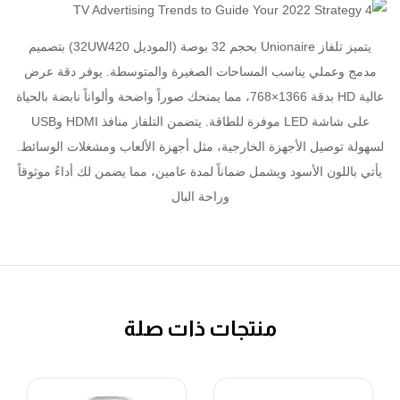
يتميز تلفاز Unionaire بحجم 32 بوصة (الموديل 32UW420) بتصميم
مدمج وعملي يناسب المساحات الصغيرة والمتوسطة. يوفر دقة عرض
عالية HD بدقة 1366×768، مما يمنحك صوراً واضحة وألواناً نابضة بالحياة
على شاشة LED موفرة للطاقة. يتضمن التلفاز منافذ HDMI وUSB
لسهولة توصيل الأجهزة الخارجية، مثل أجهزة الألعاب ومشغلات الوسائط.
يأتي باللون الأسود ويشمل ضماناً لمدة عامين، مما يضمن لك أداءً موثوقاً
وراحة البال
منتجات ذات صلة