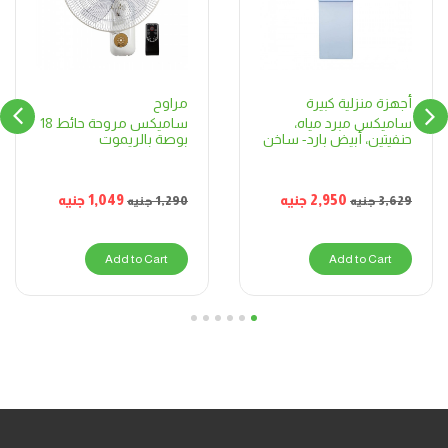
مراوح
أجهزة منزلية كبيرة
ساميكس مروحة حائط 18
ساميكس مبرد مياه،
بوصة بالريموت
حنفيتين، أبيض بارد- ساخن
1,049
جنيه
2,950
جنيه
1,290
جنيه
3,629
جنيه
Add to Cart
Add to Cart
6
5
4
3
2
1