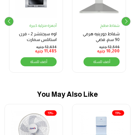
شفاط مطبخ
أجهزة منزلية كبيرة
شفاط جورينيه هرمي
اوه سيجنتشر 2 – فرن
90 سم، فضي
استانلس سمارت
ميكس – بلت ان – فرن
12,546
جنيه
12,634
جنيه
10,200
جنيه
11,485
جنيه
بشواية – غاز – 70 لتر –
BO66G119TSFMIXOSAL
أضف للسلة
أضف للسلة
You May Also Like
-19%
-19%