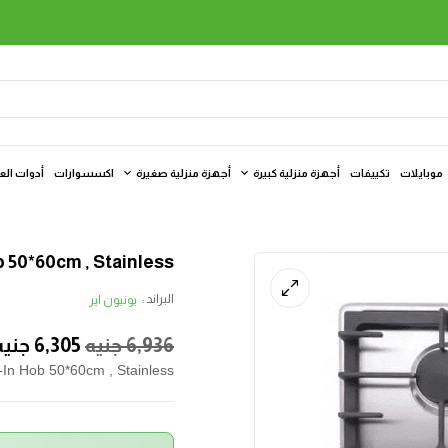
موبايلات
تكييفات
أجهزة منزلية كبيرة
أجهزة منزلية صغيرة
اكسسوارات
أدوات الع
b 50*60cm , Stainless
البراند :
يونيون اير
6,936
جنيه
6,305
جنيه
t-In Hob 50*60cm , Stainless