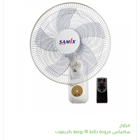
مراوح
ساميكس مروحة حائط 18 بوصة بالريموت