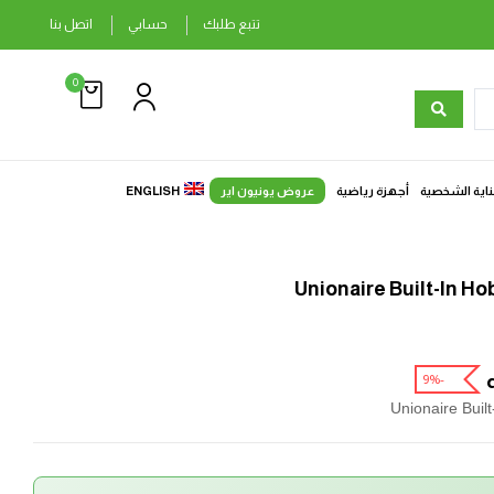
تتبع طلبك
حسابي
اتصل بنا
0
ناية الشخصية
أجهزة رياضية
عروض يونيون اير
ENGLISH
Unionaire Built-In Ho
-9%
Unionaire Buil