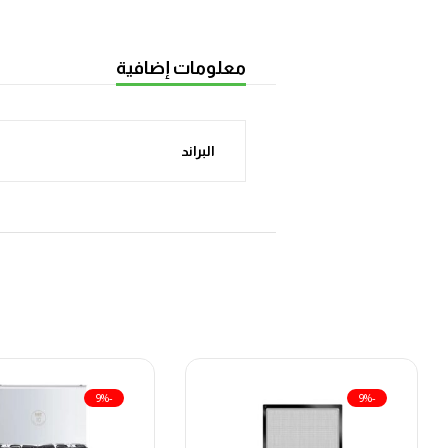
معلومات إضافية
البراند
-9%
-9%