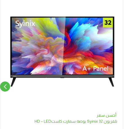
أحسن سعر
تلفزيون Syinix 32 بوصة سمارت كاستHD – LED