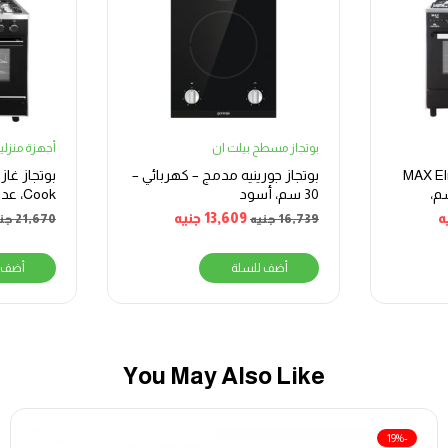
بوتجاز مسطح بيلت ان
أجهزة منزلية
غاز يونيون اير MAX Elite
بوتجاز جورينيه مدمج – كهربائي –
ال – 60×90 سم،
30 سم، أسود
ستانلس س
ه
13,609
جنيه
16,739
جنيه
21,670
جن
أضف للسلة
أضف 
You May Also Like
-19%