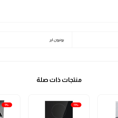
يونيون اير
منتجات ذات صلة
-9%
-19%