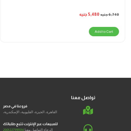
5,480
جنيه
6,740
جنيه
Add to Cart
تواصل معنا
فروعنا في مصر
القاهرة، الجيزة، القليوبية، الإسكندرية،
للمبيعات عبر الإنترنت تتبع طلباتك
الرجاء التواصل معنا
2001227395514