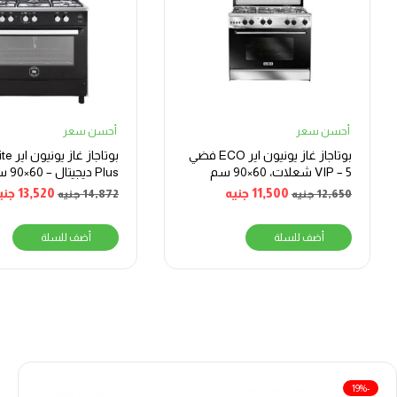
أحسن سعر
أحسن سعر
بوتاجاز غاز يونيون اير ECO فضي
بوتاجاز 
VIP – 5 شعلات، 60×90 سم
Plus ديجيت
ستانلس
11,500
جنيه
13,520
جني
12,650
جنيه
14,872
جنيه
أضف للسلة
أضف للسلة
-19%