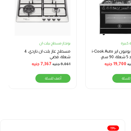
 كبيرة
بوتجاز مسطح بيلت ان
بوتجاز غاز يونيون اير i-Cook Auto
مسطح غاز بلت ان ناردي، 4
Cook، عدد 5 شعلة، 90 سم،
شعلة، فضي
تيل
19,700
جنيه
7,367
جنيه
يه
9,061
جنيه
للسلة
أضف للسلة
-19%