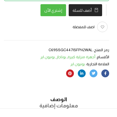
إشتري الأن
أضف للسلة
اضف للمفضلة
رمز المنتج:
C69SSGC447ISFPH2WAL
الأقسام:
أجهزة منزلية كبيرة
,
بوتاجاز
,
يونيون اير
العلامة التجارية:
يونيون اير
الوصف
معلومات إضافية