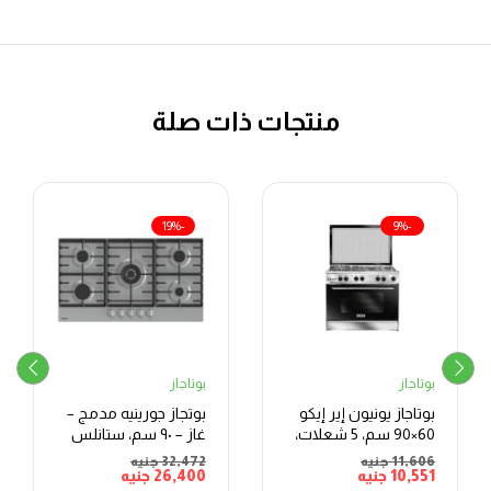
منتجات ذات صلة
-19%
-9%
بوتاجاز
بوتاجاز
بوتاجاز يونيون إير إيكو
بوتجاز جورينيه مدمج –
60×90 سم، 5 شعلات،
غاز – ٩٠ سم، ستانلس
فضي
ستيل
11,606
جنيه
32,472
جنيه
10,551
جنيه
26,400
جنيه