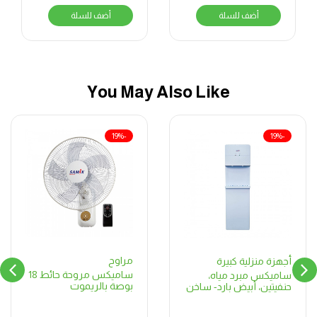
أضف للسلة
أضف للسلة
You May Also Like
-19%
-19%
مراوح
أجهزة منزلية كبيرة
ساميكس مروحة حائط 18
ساميكس مبرد مياه،
بوصة بالريموت
حنفيتين، أبيض بارد- ساخن