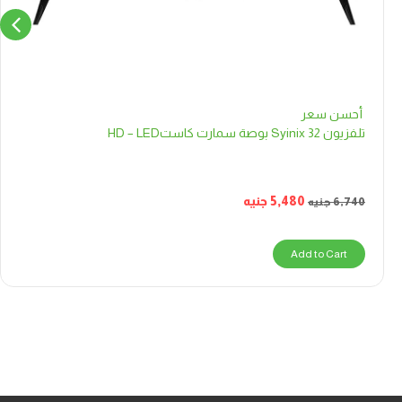
أحسن سعر
تلفزيون Syinix 32 بوصة سمارت كاستHD – LED
5,480
جنيه
6,740
جنيه
Add to Cart