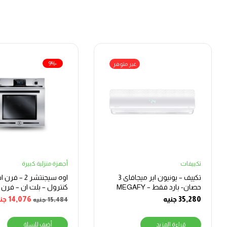
-9%
غير متوفر
تكييفات
أجهزة منزلية كبيرة
تكييف – يونيون اير ميجافاى 3
اوه سيجنتشر 2 
حصان- بارد فقط – MEGAFY
كنترول – بلت ان – فرن 
024_CR
غاز – 70 لتر –
35,280
جنيه
14,076
جن
15,484
جنيه
BO66G119CSFOSAL
قراءة المزيد
أضف للسلة