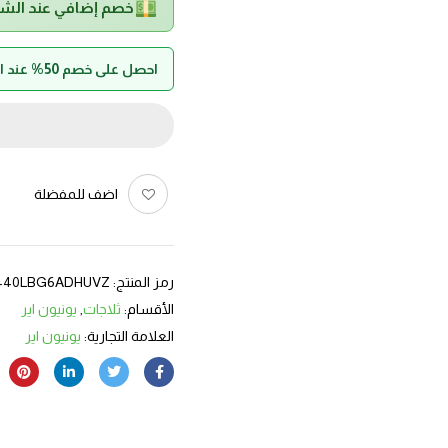
خصم إضافي عند الش
احصل على خصم 50% عند الدفع بواسطة حالا
اضف للمفضلة
رمز المنتج:
440LBG6ADHUVZ
الأقسام:
ثلاجات
,
يونيون اير
العلامة التجارية:
يونيون اير