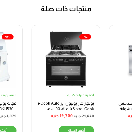
منتجات ذات صلة
-9%
-9%
أجهزة منزلية كبيرة
كيتشن ماش
– فرن استانلس
بوتجاز غاز يونيون اير i-Cook Auto
بشواية –
Cook، عدد 5 شعلة، 90 سم،
– STANDMIXERKH530
ستانلس ستيل
يه
19,700
جنيه
21,670
جنيه
1,979
جنيه
أضف للسلة
أضف 