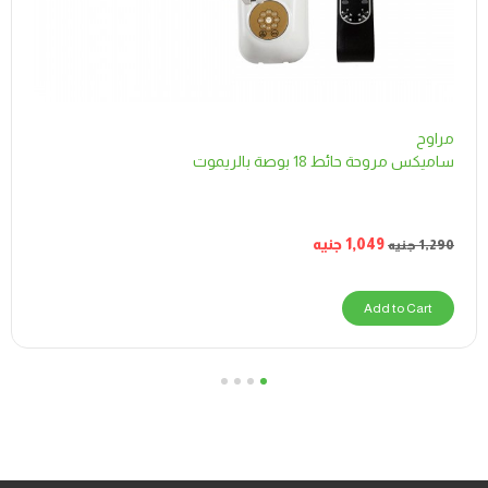
مراوح
ساميكس مروحة حائط 18 بوصة بالريموت
1,049
جنيه
1,290
جنيه
Add to Cart
4
3
2
1