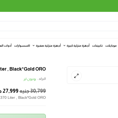
موبايلات
تكييفات
أجهزة منزلية كبيرة
أجهزة منزلية صغيرة
اكسسوارات
أدوات الع
iter , Black*Gold ORO
البراند :
يونيون اير
30,799
جنيه
27,999
ج
 370 Liter , Black*Gold ORO