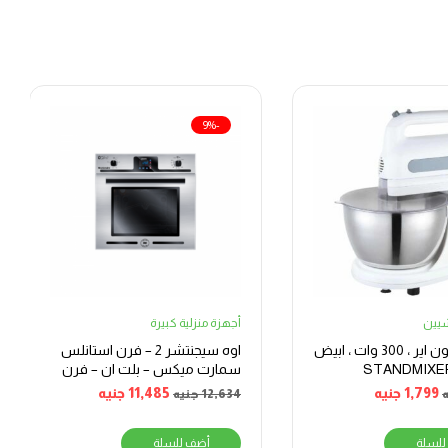
-9%
يين
أجهزة منزلية كبيرة
عجانة يونيون اير ، 300 وات ، ابيض
اوه سيجنتشر 2 – فرن استانلس
سمارت ميكس – بلت ان – فرن
بشواية – غاز – 70 لتر –
1,799
جنيه
11,485
جنيه
12,634
جنيه
BO66G119TSFMIXOSAL
للسلة
أضف للسلة