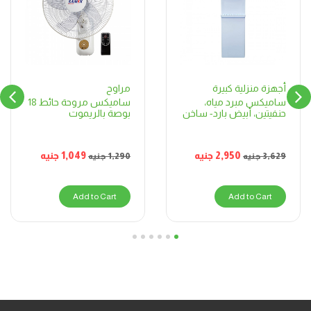
مراوح
أجهزة منزلية كبيرة
ساميكس مروحة حائط 18
ساميكس مبرد مياه،
بوصة بالريموت
حنفيتين، أبيض بارد- ساخن
1,049
جنيه
2,950
جنيه
1,290
جنيه
3,629
جنيه
Add to Cart
Add to Cart
6
5
4
3
2
1