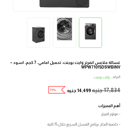
غسالة ملابس انفرتر وايت بوينت، تحميل امامي، 7 كجم، اسود –
WPW71015DSWBINV
البراند :
وايت بوينت
17,834
جنيه
-19%
14,499
جنيه
أهم المميزات
– موتور انفرتر
– خاصية البخار، برنامج الغسل السريع خلال 15 ثانية