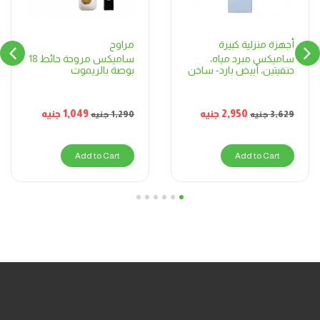
مراوح
أجهزة منزلية كبيرة
ساميكس مروحة حائط 18
ساميكس مبرد مياه،
بوصة بالريموت
حنفيتين، أبيض بارد- ساخن
1,049
جنيه
2,950
جنيه
1,290
جنيه
3,629
جنيه
Add to Cart
Add to Cart
6
5
4
3
2
1