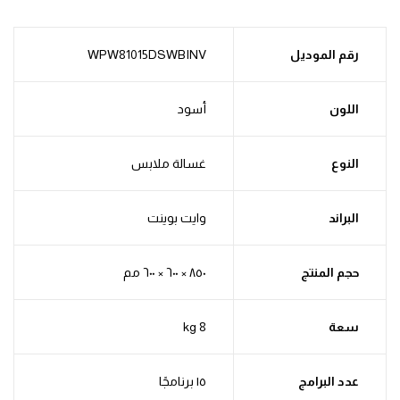
رقم الموديل
WPW81015DSWBINV
اللون
أسود
النوع
غسالة ملابس
البراند
وايت بوينت
حجم المنتج
٨٥٠ × ٦٠٠ × ٦٠٠ مم
سعة
8 kg
عدد البرامج
١٥ برنامجًا