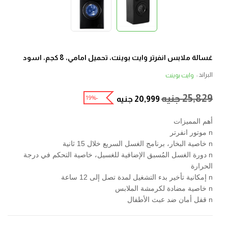
غسالة ملابس انفرتر وايت بوينت، تحميل امامي، 8 كجم، اسود
البراند :
وايت بوينت
25,829
جنيه
-19%
20,999
جنيه
أهم المميزات
n موتور انفرتر
n خاصية البخار، برنامج الغسل السريع خلال 15 ثانية
n دورة الغسل المُسبق الإضافية للغسيل، خاصية التحكم في درجة
الحرارة
n إمكانية تأخير بدء التشغيل لمدة تصل إلى 12 ساعة
n خاصية مضادة لكرمشة الملابس
n قفل أمان ضد عبث الأطفال