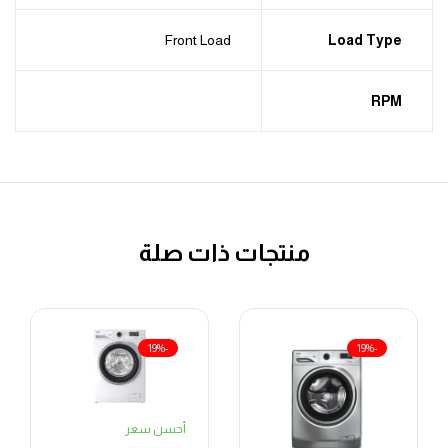
Front Load
Load Type
RPM
منتجات ذات صلة
-19%
-19%
أحسن سعر