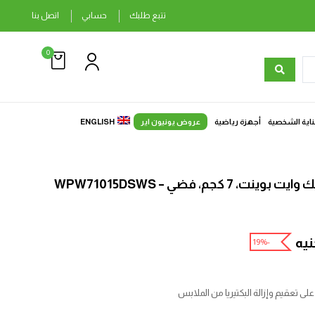
تتبع طلبك
حسابي
اتصل بنا
0
ناية الشخصية
أجهزة رياضية
عروض يونيون اير
ENGLISH
كجم، فضي – WPW71015DSWS
نيه
-19%
لى تعقيم وإزالة البكتيريا من الملابس