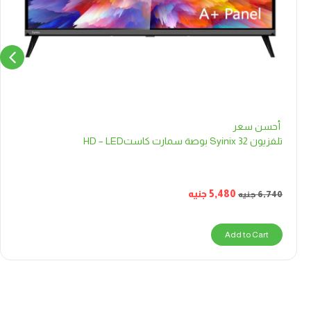
أحسن سعر
تلفزيون Syinix 32 بوصة سمارت كاستHD – LED
5,480
جنيه
6,740
جنيه
Add to Cart