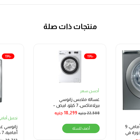
منتجات ذات صلة
-19%
-19%
أحسن سعر
غسالة ملابس زانوسي
بيرلاماكس، 7 كيلو، ابيض –
ZWF7240WS5
18,299
جنيه
22,508
جنيه
تحميل أمام
غسالة إنديست تحميل أمامي، 9
زانوسي غس
أضف للسلة
، مع مجفف، 1400 دورة في
أمامية، 7 كجم – فضي