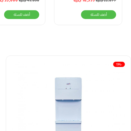
18,599
جنيه
35,000
جن
22,877
جنيه
43,050
جنيه
أضف للسلة
أضف للسلة
-19%