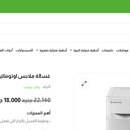
موبايلات
تكييفات
أجهزة منزلية كبيرة
أجهزة منزلية صغيرة
اكسسوارات
أدوات الع
غسالة ملابس اوتوماتيك وايت بوينت، 7 
البراند :
وايت بوينت
22,140
جنيه
18,000
ج
أهم المميزات
• وظيفة الغسل بالبخار التي تعمل ع