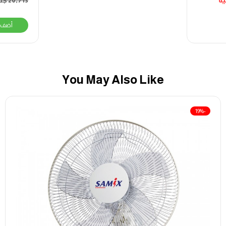
يه
20,713
جني
أضف 
You May Also Like
-19%