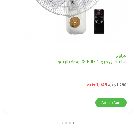
مراوح
ساميكس مروحة حائط 18 بوصة بالريموت
1,049
جنيه
1,290
جنيه
Add to Cart
4
3
2
1