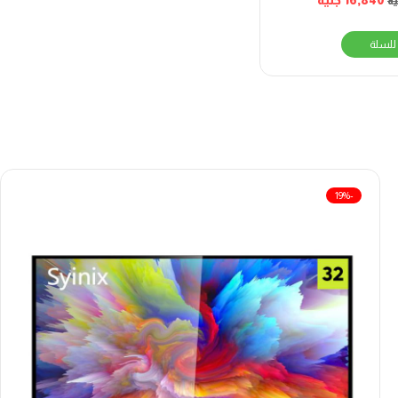
16,840
جنيه
ه
للسلة
-19%