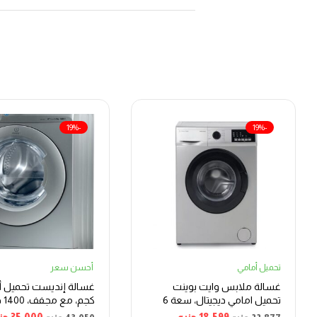
-19%
-19%
تحميل أمامي
أحسن سعر
غسالة ملابس وايت بوينت
تحميل امامي ديجيتال، سعة 6
كجم
كيلو، فضي – WPW61015PDS
الدقيقة، فضي