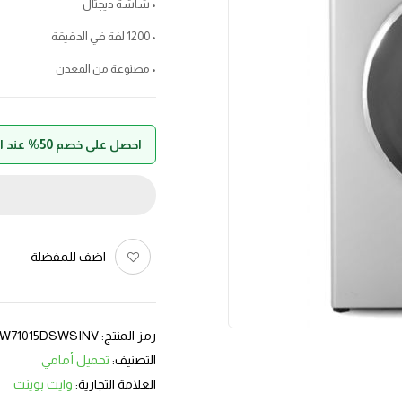
• شاشة ديجتال
• 1200 لفة في الدقيقة
• مصنوعة من المعدن
احصل على خصم 50% عند الدفع بواسطة حالا
اضف للمفضلة
رمز المنتج:
W71015DSWSINV
التصنيف:
تحميل أمامي
العلامة التجارية:
وايت بوينت