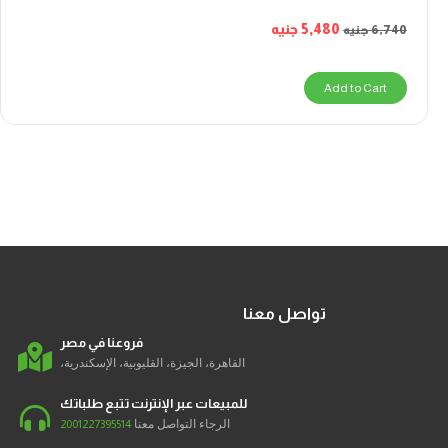
5,480
جنيه
6,740
جنيه
Add to Cart
تواصل معنا
فروعنا في مصر
القاهرة، الجيزة، القليوبية، الإسكندرية،
للمبيعات عبر الإنترنت تتبع طلباتك
الرجاء التواصل معنا
2001227395514