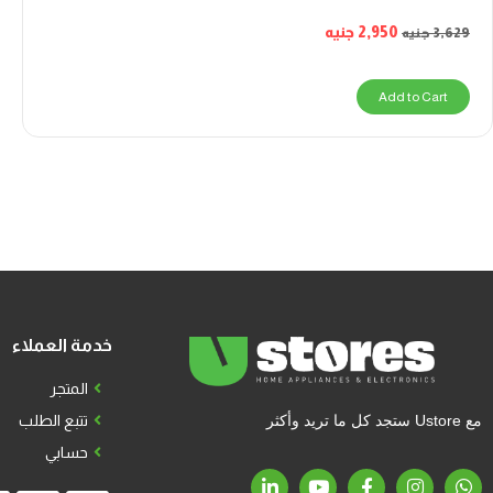
2,950
جنيه
3,629
جنيه
Add to Cart
خدمة العملاء
المتجر
مع Ustore ستجد كل ما تريد وأكثر
تتبع الطلب
حسابي