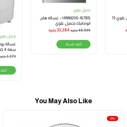
تحميل علوي
غسالة يونيون إير تحميل علوي 13
HWM200-1678S – غسالة هاير
اتوماتيك تحميل علوي
33,284
جنيه
40,939
جنيه
تحميل علوي
غسالة يون
أضف للسلة
سعة
W400TS
2,373
جنيه
أضف 
You May Also Like
-19%