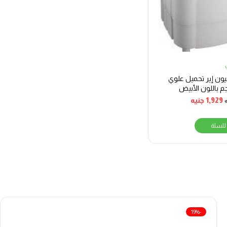
يون إير تحميل علوي
 4 كجم باللون الأبيض
U
1,929
جنيه
للسلة
-19%