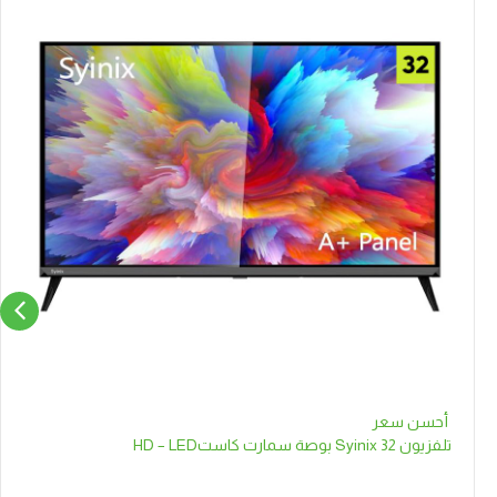
أحسن سعر
تلفزيون Syinix 32 بوصة سمارت كاستHD – LED