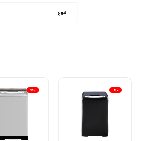
النوع
-9%
-9%