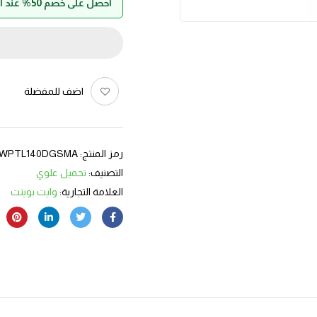
احصل على خصم 50% عند الدفع بواسطة حالا
اضف للمفضلة
رمز المنتج:
WPTL140DGSMA
التصنيف:
تحميل علوي
العلامة التجارية:
وايت بوينت