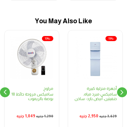
You May Also Like
-19%
-19%
مراوح
أجهزة منزلية كبيرة
ساميكس مروحة حائط 18
ساميكس مبرد مياه،
بوصة بالريموت
حنفيتين، أبيض بارد- ساخن
1,049
جنيه
2,950
جنيه
1,290
جنيه
3,629
جنيه