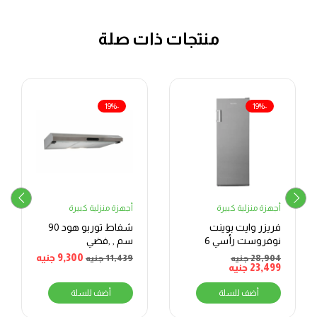
منتجات ذات صلة
-19%
-19%
أجهزة منزلية كبيرة
أجهزة منزلية كبيرة
فريزر وايت بوينت
شفاط توربو هود 90
نوفروست رأسي 6
سم , ,فضي
أدراج فضي
9,300
جنيه
28,904
جنيه
11,439
جنيه
23,499
جنيه
أضف للسلة
أضف للسلة