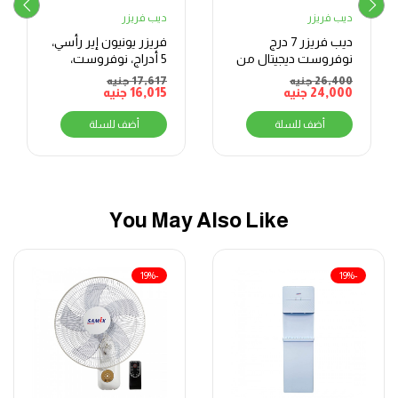
ديب فريزر
ديب فريزر
ديب فريزر 7 درج
فريزر يونيون إير رأسي،
نوفروست ديجيتال من
5 أدراج، نوفروست،
يونيون إير سعة 355 لتر
رقمي، فضي
26,400
جنيه
17,617
جنيه
24,000
– موديل
جنيه
16,015
جنيه
UFN355LBLBHADXSMI
أضف للسلة
أضف للسلة
You May Also Like
-19%
-19%