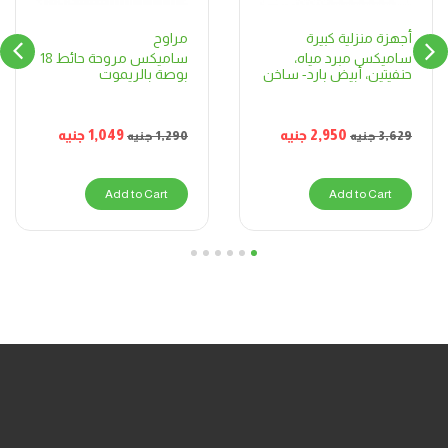
مراوح
أجهزة منزلية كبيرة
ساميكس مروحة حائط 18
ساميكس مبرد مياه،
بوصة بالريموت
حنفيتين، أبيض بارد- ساخن
1,049
جنيه
2,950
جنيه
1,290
جنيه
3,629
جنيه
Add to Cart
Add to Cart
6
5
4
3
2
1