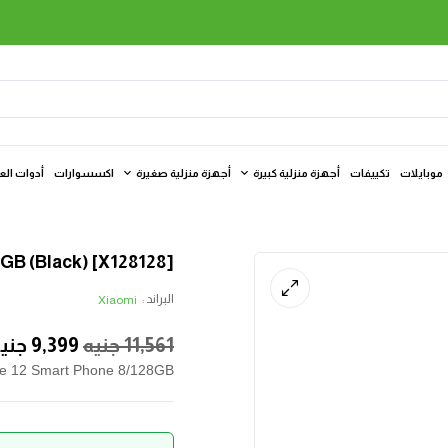
موبايلات
تكييفات
أجهزة منزلية كبيرة
أجهزة منزلية صغيرة
اكسسوارات
أدوات الع
[X128128] Xiaomi Redmi Note 12 Smart Phone 8/128GB (Black)
البراند :
Xiaomi
11,561
جنيه
9,399
جني
te 12 Smart Phone 8/128GB