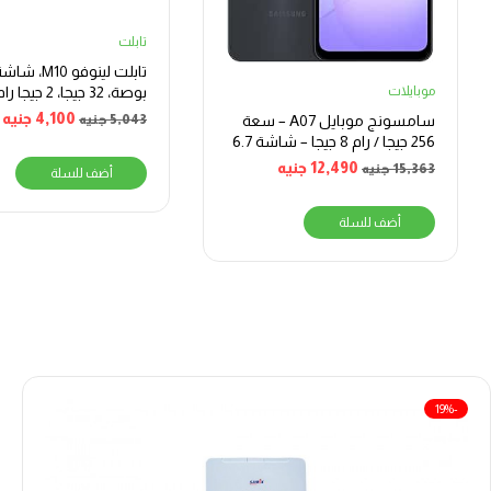
تابلت
موبايلات
بوصة، 32 جيجا، 2
الجيل الرابع – اسود
4,100
جنيه
سامسونج موبايل A07 – سعة
5,043
جنيه
256 جيجا / رام 8 جيجا – شاشة 6.7
بوصة
12,490
جنيه
15,363
جنيه
أضف للسلة
أضف للسلة
-19%