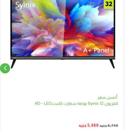
أحسن سعر
تلفزيون Syinix 32 بوصة سمارت كاستHD – LED
5,480
جنيه
6,740
جنيه