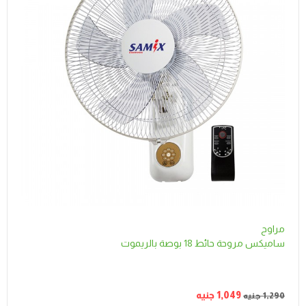
مراوح
ساميكس مروحة حائط 18 بوصة بالريموت
1,049
جنيه
1,290
جنيه