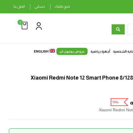
تتبع طلبك
حسابي
اتصل بنا
0
ناية الشخصية
أجهزة رياضية
عروض يونيون اير
ENGLISH
ه
-19%
Xiaomi Redmi No