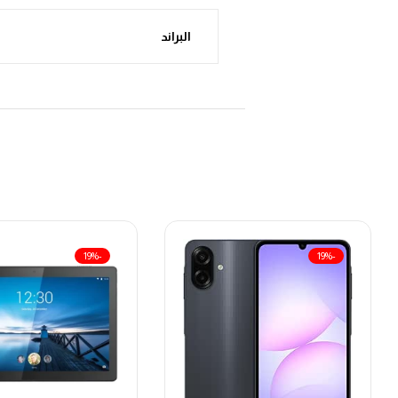
البراند
-19%
-19%