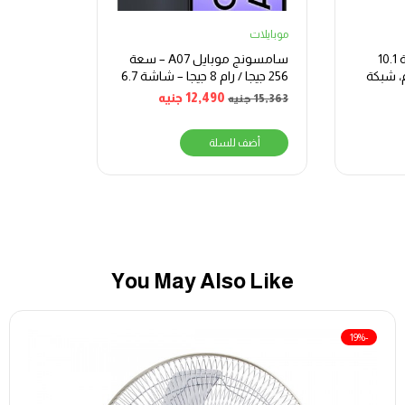
موبايلات
تابلت لينوفو M10، شاشة 10.1
سامسونج موبايل A07 – سعة
 جيجا رام، شبكة
256 جيجا / رام 8 جيجا – شاشة 6.7
بوصة
12,490
جنيه
15,363
جنيه
أضف للسلة
You May Also Like
-19%