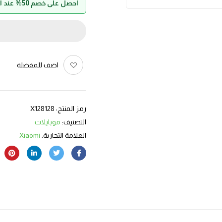
احصل على خصم 50% عند الدفع بواسطة حالا
اضف للمفضلة
رمز المنتج:
X128128
التصنيف:
موبايلات
العلامة التجارية:
Xiaomi