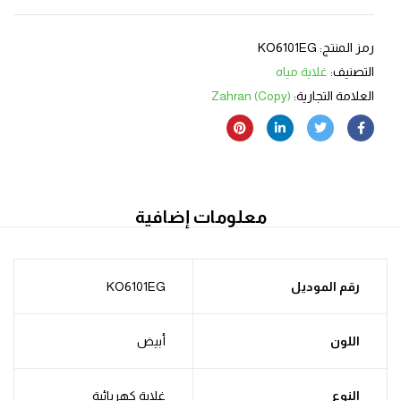
رمز المنتج:
KO6101EG
التصنيف:
غلاية مياه
العلامة التجارية:
Zahran (Copy)
معلومات إضافية
رقم الموديل
KO6101EG
اللون
أبيض
النوع
غلاية كهربائية