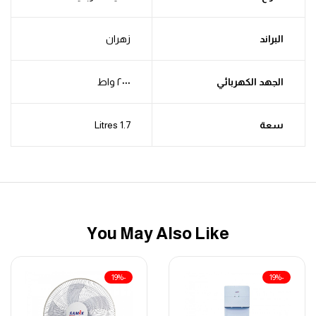
البراند
زهران
الجهد الكهربائي
٢٠٠٠ واط
سعة
1.7 Litres
You May Also Like
-19%
-19%