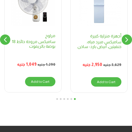
مراوح
أجهزة منزلية كبيرة
ساميكس مروحة حائط 18
ساميكس مبرد مياه،
بوصة بالريموت
حنفيتين، أبيض بارد- ساخن
1,049
جنيه
2,950
جنيه
1,290
جنيه
3,629
جنيه
Add to Cart
Add to Cart
6
5
4
3
2
1